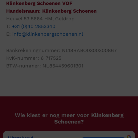
Klinkenberg Schoenen VOF
Handelsnaam: Klinkenberg Schoenen
Heuvel 53 5664 HM, Geldrop
T:
+31 (0)40 2853340
E:
info@klinkenbergschoenen.nl
Bankrekeningnummer: NL18RABO0300300867
KvK-nummer: 61717525
BTW-nummer: NL854459601B01
Wie kiest er nog meer voor
Klinkenberg
Schoenen?