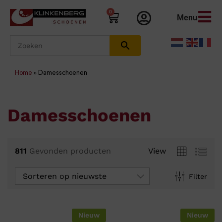
0
Menu
Home
»
Damesschoenen
Damesschoenen
811
Gevonden producten
View
Sorteren op nieuwste
Filter
Nieuw
Nieuw