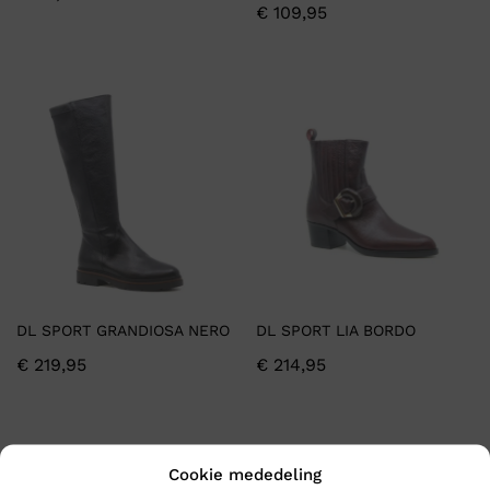
€
109,95
DL SPORT GRANDIOSA NERO
DL SPORT LIA BORDO
€
219,95
€
214,95
Cookie mededeling