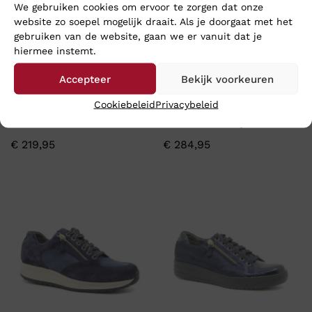
We gebruiken cookies om ervoor te zorgen dat onze
website zo soepel mogelijk draait. Als je doorgaat met het
gebruiken van de website, gaan we er vanuit dat je
hiermee instemt.
Accepteer
Bekijk voorkeuren
Cookiebeleid
Privacybeleid
DL SPORT LIA CROTALO
Durea 6315 – Wijdte H
€
219,95
€
284,95