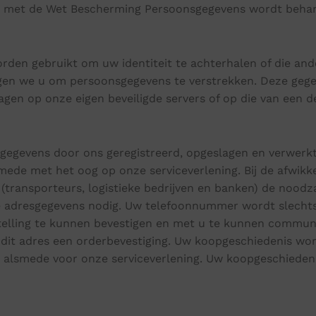
ng met de Wet Bescherming Persoonsgegevens wordt beha
den gebruikt om uw identiteit te achterhalen of die ande
gen we u om persoonsgegevens te verstrekken. Deze gege
en op onze eigen beveiligde servers of op die van een de
 gegevens door ons geregistreerd, opgeslagen en verwerk
smede met het oog op onze serviceverlening. Bij de afwikk
(transporteurs, logistieke bedrijven en banken) de noodzak
 adresgegevens nodig. Uw telefoonnummer wordt slechts 
elling te kunnen bevestigen en met u te kunnen communi
via dit adres een orderbevestiging. Uw koopgeschiedenis w
ng alsmede voor onze serviceverlening. Uw koopgeschiede