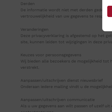
Derden
De informatie wordt niet met derden gedeeld. 
vertrouwelijkheid van uw gegevens te respecte
Veranderingen
Deze privacyverklaring is afgestemd op het ge
site, kunnen leiden tot wijzigingen in deze pr
Keuzes voor persoonsgegevens
Wij bieden alle bezoekers de mogelijkheid tot 
verstrekt.
Aanpassen/uitschrijven dienst nieuwsbrief
Onderaan iedere mailing vindt u de mogelijkhe
Aanpassen/uitschrijven communicatie
Als u uw gegevens aan wilt passen of uzelf ui