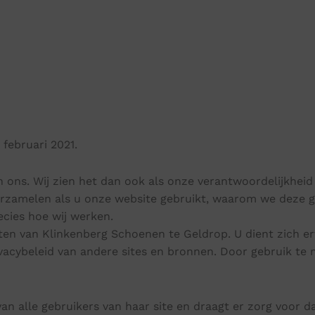
Verbandpantoffels
Wandelschoenen
 februari 2021.
 in ons. Wij zien het dan ook als onze verantwoordelijkhe
erzamelen als u onze website gebruikt, waarom we deze 
ecies hoe wij werken.
sten van Klinkenberg Schoenen te Geldrop. U dient zich e
ivacybeleid van andere sites en bronnen. Door gebruik te
n alle gebruikers van haar site en draagt er zorg voor da