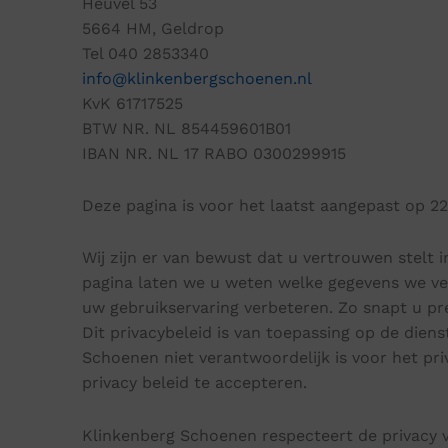
Heuvel 53
Ganter
Lowa
Verbandschoenen (externe website)
Pantoffels
5664 HM, Geldrop
GIJS
Meindl
Tel 040 2853340
info@klinkenbergschoenen.nl
KvK 61717525
BTW NR. NL 854459601B01
IBAN NR. NL 17 RABO 0300299915
Deze pagina is voor het laatst aangepast op 22
Wij zijn er van bewust dat u vertrouwen stelt
pagina laten we u weten welke gegevens we v
uw gebruikservaring verbeteren. Zo snapt u pr
Dit privacybeleid is van toepassing op de dien
Schoenen niet verantwoordelijk is voor het pr
privacy beleid te accepteren.
Klinkenberg Schoenen respecteert de privacy va