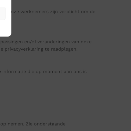
den. Onze werknemers zijn verplicht om de
npassingen en/of veranderingen van deze
e privacyverklaring te raadplegen.
ke informatie die op moment aan ons is
s op nemen. Zie onderstaande