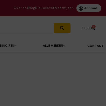
Over ons
Blog
Nieuwsbrief
Maatwijzer
Account
0
€
0,00
ESSOIRES
ALLE MERKEN
CONTACT