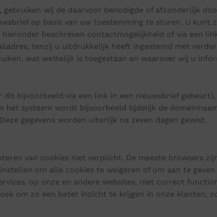
t, gebruiken wij de daarvoor benodigde of afzonderlijk d
ieuwsbrief op basis van uw toestemming te sturen. U kunt z
 hieronder beschreven contactmogelijkheid of via een link 
iladres, tenzij u uitdrukkelijk heeft ingestemd met verde
iken, wat wettelijk is toegestaan en waarover wij u infor
it bijvoorbeeld via een link in een nieuwsbrief gebeurt)
an het systeem wordt bijvoorbeeld tijdelijk de domeinnaa
Deze gegevens worden uiterlijk na zeven dagen gewist.
teren van cookies niet verplicht. De meeste browsers zij
nstellen om alle cookies te weigeren of om aan te geve
ervices, op onze en andere websites, niet correct functio
ek om zo een beter inzicht te krijgen in onze klanten, z