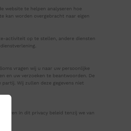
e website te helpen analyseren hoe
ite kan worden overgebracht naar eigen
-activiteit op te stellen, andere diensten
dienstverlening.
 Soms vragen wij u naar uw persoonlijke
erken en uw verzoeken te beantwoorden. De
artij. Wij zullen deze gegevens niet
reven in dit privacy beleid tenzij we van