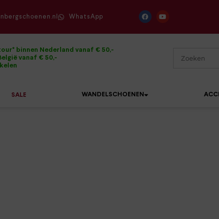
enbergschoenen.nl
WhatsApp
tour* binnen Nederland vanaf € 50,-
elgië vanaf € 50,-
ikelen
WANDELSCHOENEN
ACC
SALE
Mephisto
Sandalen
Sneakers
Solidus
Slippers
Veterschoenen
Waldläufer
Sneakers
Verbandpantoffels
Xsensible
Veterschoenen
Wandelschoenen