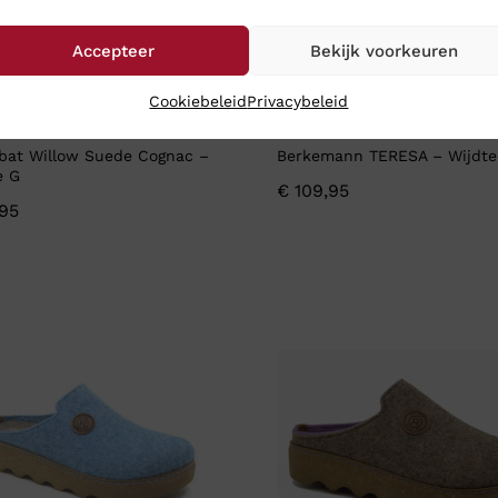
Accepteer
Bekijk voorkeuren
Cookiebeleid
Privacybeleid
at Willow Suede Cognac –
Berkemann TERESA – Wijdte
e G
€
109,95
95