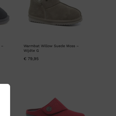
 –
Warmbat Willow Suede Moss –
Wijdte G
€
79,95