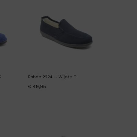
G
Rohde 2224 – Wijdte G
€
49,95