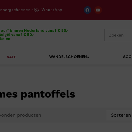
enbergschoenen.nl
WhatsApp
tour* binnen Nederland vanaf € 50,-
elgië vanaf € 50,-
ikelen
WANDELSCHOENEN
ACC
SALE
es pantoffels
Mephisto
Sandalen
Sneakers
Solidus
Slippers
Veterschoenen
Waldläufer
vonden producten
Sorteren
Sneakers
Verbandpantoffels
Xsensible
Veterschoenen
Wandelschoenen