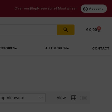
Over ons
Blog
Nieuwsbrief
Maatwijzer
Account
0
€
0,00
ESSOIRES
ALLE MERKEN
CONTACT
 op nieuwste
View