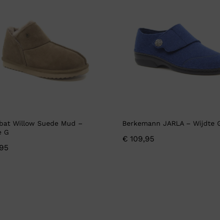
at Willow Suede Mud –
Berkemann JARLA – Wijdte 
e G
€
109,95
95