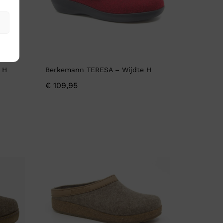
 H
Berkemann TERESA – Wijdte H
€
109,95