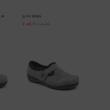
e W
Q Fit ROAN
€
48,71
€
64,95