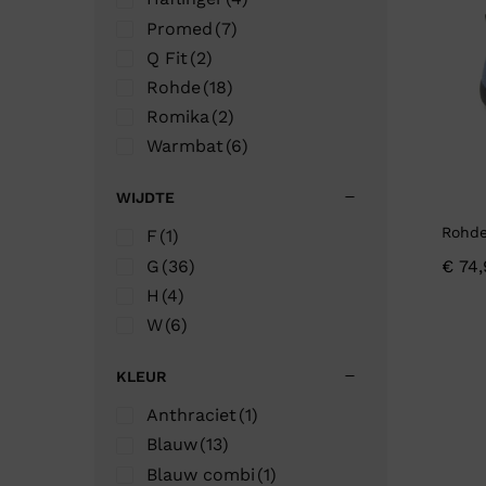
Promed
(7)
Q Fit
(2)
Rohde
(18)
Romika
(2)
Warmbat
(6)
WIJDTE
Rohde
F
(1)
G
(36)
€
74,
H
(4)
W
(6)
KLEUR
Anthraciet
(1)
Blauw
(13)
Blauw combi
(1)