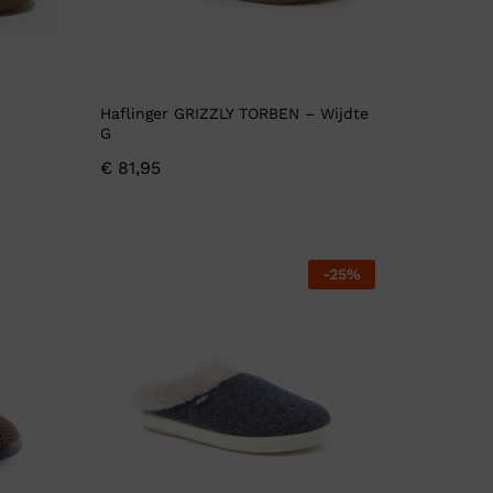
Haflinger GRIZZLY TORBEN – Wijdte
G
€
81,95
-
25
%