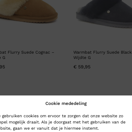
at Flurry Suede Cognac –
Warmbat Flurry Suede Black
e G
Wijdte G
95
€
59,95
Cookie mededeling
 gebruiken cookies om ervoor te zorgen dat onze website zo
epel mogelijk draait. Als je doorgaat met het gebruiken van de
bsite, gaan we er vanuit dat je hiermee instemt.