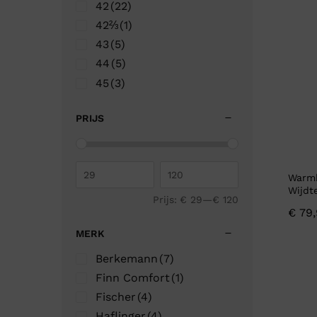
42
(22)
42⅔
(1)
43
(5)
44
(5)
45
(3)
46
(5)
PRIJS
47
(1)
Warmb
Wijdt
Prijs:
€ 29
—
€ 120
€
79,
MERK
Berkemann
(7)
Finn Comfort
(1)
Fischer
(4)
Haflinger
(4)