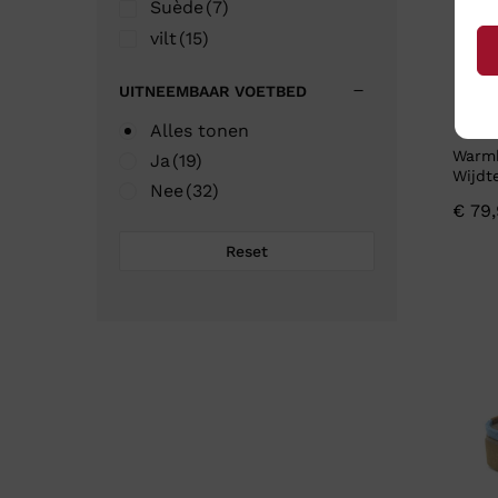
Suède
(7)
vilt
(15)
UITNEEMBAAR VOETBED
Alles tonen
Warmb
Ja
(19)
Wijdt
Nee
(32)
€
79,
Reset