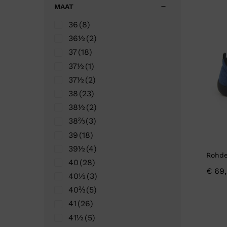
Ganter
Lowa
MAAT
Verbandschoenen (externe website)
Pantoffels
GIJS
Meindl
36
(8)
36½
(2)
37
(18)
37½
(1)
37½
(2)
38
(23)
38½
(2)
38⅔
(3)
39
(18)
39½
(4)
Rohde
40
(28)
€
69,
40½
(3)
40⅔
(5)
41
(26)
41½
(5)