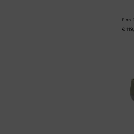
Finn 
€
119