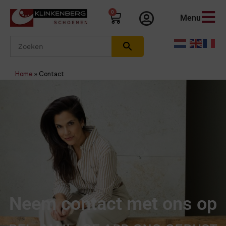
0
Menu
Home
»
Contact
Neem contact met ons op