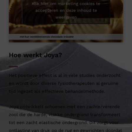
Klik hier om marketing cookies te
accepteren en deze inhoud te
weergeven
Hoe werkt Joya?
Het positieve effect is al in vele studies onderzocht
en wordt door diverse fysiotherapeuten al geruime
tijd ingezet als effectieve behandelmethode.
Joya ontwikkelt schoenen met een zachte/verende
zool die de harde, vlakke ondergrond transformeert
tot een zacht elastische ondergrond. Dit zorgt voor
ontlasting van druk op de rug en gewrichten doordat