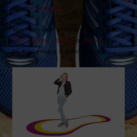
in onze
webshop
.
Maar ook voor andere merken, zoals
MBT
,
Meindl,
Solidus
of
Durea
zit u
bij Klinkenberg Schoenen goed.