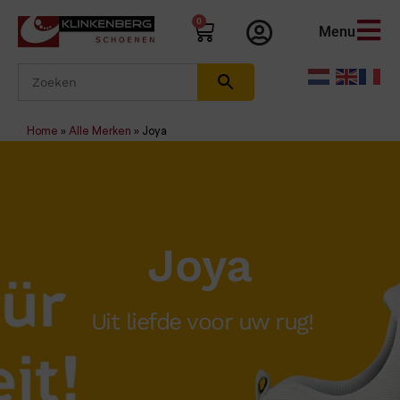
0
Menu
Home
»
Alle Merken
»
Joya
Joya
Uit liefde voor uw rug!