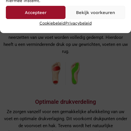
hiermee instemt.
De schoen biedt juiste ondersteuning doordat het zachte,
Accepteer
Bekijk voorkeuren
verende PU schuim zich helemaal aanpast aan uw voetvorm.
Cookiebeleid
Privacybeleid
Tegelijkertijd geeft het PU schuim uw voet maximale
bewegingsvrijheid. Schokken die vrijkomen tijdens het
neerzetten van uw voet worden volledig gedempt. Hierdoor
heeft u een verminderende druk op uw gewrichten, voeten en uw
rug.
Optimale drukverdeling
Ze zorgen vanzelf voor een gemakkelijke afwikkeling van uw
voet en optimale drukverlaging. Dit voorkomt drukpunten onder
de voorvoet en hak. Tevens wordt het natuurlijke