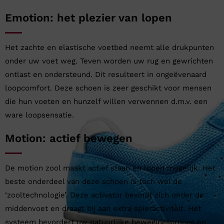
Emotion: het plezier van lopen
Het zachte en elastische voetbed neemt alle drukpunten
onder uw voet weg. Teven worden uw rug en gewrichten
ontlast en ondersteund. Dit resulteert in ongeëvenaard
loopcomfort. Deze schoen is zeer geschikt voor mensen
die hun voeten en hunzelf willen verwennen d.m.v. een
ware loopsensatie.
Motion: actief bewegen
De motion zool maakt actief staan en lopen mogelijk. Het
beste onderdeel van deze schoen is toch wel de
‘zooltechnologie’. Deze activator bevindt zich onder de
middenvoet en draagt bij aan extra spieractiviteit. Het
systeem bevordert uw natuurlijke bewegingsproces en