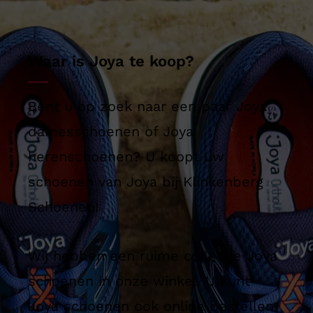
Waar is Joya te koop?
Bent u op zoek naar een paar Joya
damesschoenen of Joya
herenschoenen? U koopt uw
schoenen van Joya bij Klinkenberg
Schoenen!
Wij hebben een ruime collectie Joya
schoenen in onze winkel. U kunt
Joya schoenen ook online bestellen