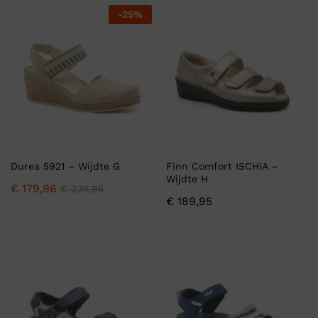
-
25
%
Durea 5921 – Wijdte G
Finn Comfort ISCHIA –
Wijdte H
€
179,96
€
239,95
€
189,95