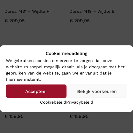
Durea 7431 – Wijdte H
Durea 7419 – Wijdte E
€
209,95
€
209,95
Cookie mededeling
We gebruiken cookies om ervoor te zorgen dat onze
website zo soepel mogelijk draait. Als je doorgaat met het
gebruiken van de website, gaan we er vanuit dat je
hiermee instemt.
Accepteer
Bekijk voorkeuren
Cookiebeleid
Privacybeleid
Solidus 73104 – Wijdte H
Solidus 27500 – Wijdte H
€
159,95
€
159,95