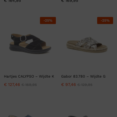
€
164,95
€
169,95
-
25
%
-
25
%
Hartjes CALYPSO – Wijdte K
Gabor 83.780 – Wijdte G
€
127,46
€
97,46
€
169,95
€
129,95