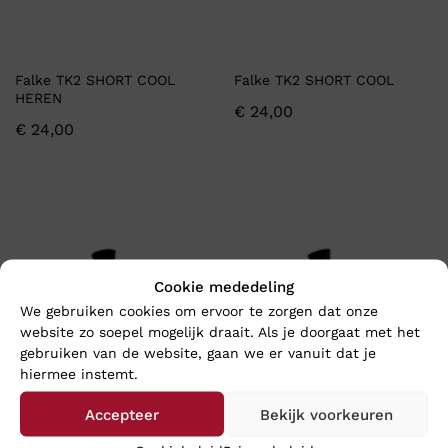
Falke TK2 SHORT COOL
Falke TK2 SHORT COOL
HEREN
€
24,00
€
24,00
Cookie mededeling
We gebruiken cookies om ervoor te zorgen dat onze
website zo soepel mogelijk draait. Als je doorgaat met het
gebruiken van de website, gaan we er vanuit dat je
hiermee instemt.
Accepteer
Bekijk voorkeuren
Falke TK2 COOL HEREN
Falke TK2 COOL DAMES