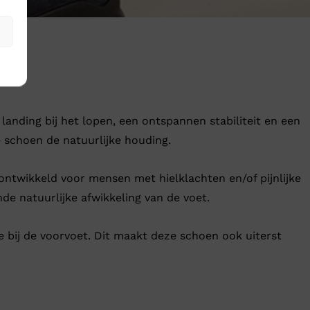
anding bij het lopen, een ontspannen stabiliteit en een
e schoen de natuurlijke houding.
l ontwikkeld voor mensen met hielklachten en/of pijnlijke
e natuurlijke afwikkeling van de voet.
 bij de voorvoet. Dit maakt deze schoen ook uiterst