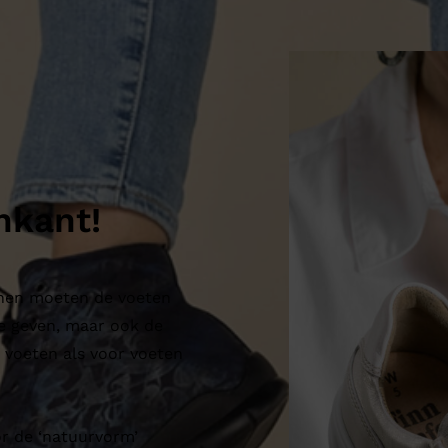
nkant!
enen moeten de voeten
e geven, maar ook de
 voeten als voor voeten
r de ‘natuurvorm’