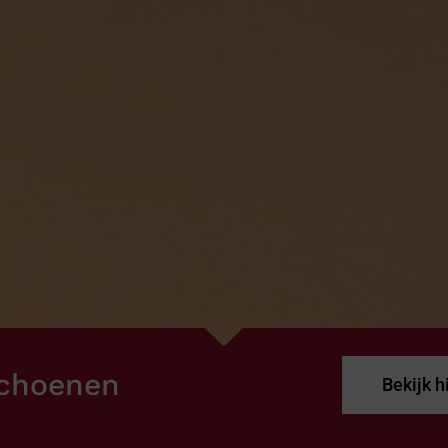
Verbandpantoffels
Wandelschoenen
schoenen
Bekijk h