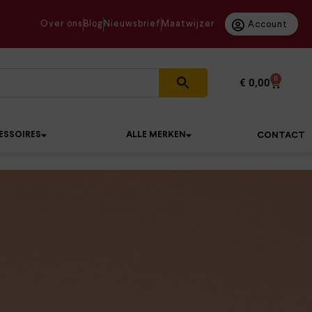
Over ons
Blog
Nieuwsbrief
Maatwijzer
Account
0
€
0,00
ESSOIRES
ALLE MERKEN
CONTACT