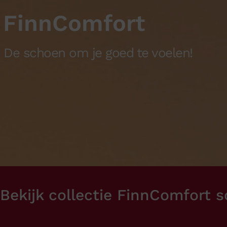
Ganter
Lowa
Verbandschoenen (externe website)
Pantoffels
FinnComfort
GIJS
Meindl
De schoen om je goed te voelen!
Bekijk collectie FinnComfort 