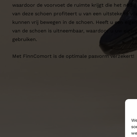
waardoor de voorvoet de ruimte krijgt die het nodig
van deze schoen profiteert u van een uitstekend vo
kunnen vrij bewegen in de schoen. Heeft u een eige
van de schoen is uitneembaar, waardoor u uw eigen
gebruiken.
Met FinnComort is de optimale pasvorm verzekert!
We
so
we