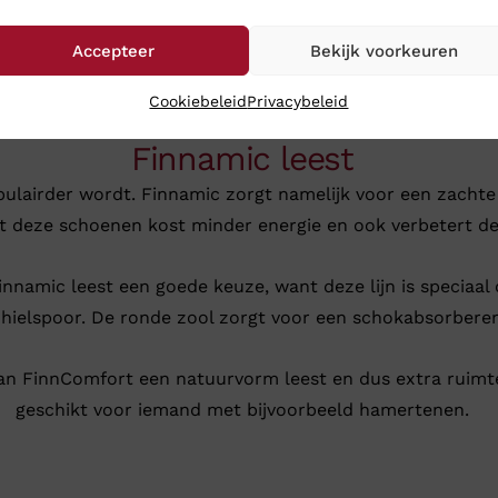
Accepteer
Bekijk voorkeuren
Cookiebeleid
Privacybeleid
Finnamic leest
lairder wordt. Finnamic zorgt namelijk voor een zachte l
et deze schoenen kost minder energie en ook verbetert d
 Finnamic leest een goede keuze, want deze lijn is speciaa
hielspoor. De ronde zool zorgt voor een schokabsorberend
an FinnComfort een natuurvorm leest en dus extra ruimte
geschikt voor iemand met bijvoorbeeld hamertenen.