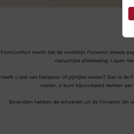
FinnComfort merkt dat de modellijn Finnamic steeds popu
natuurlijke afwikkeling. Lopen m
Heeft u last van hielspoor of pijnlijke voeten? Dan is de
voeten. U kunt bijvoorbeeld denken aan 
Bovendien hebben de schoenen uit de Finnamic lijn v