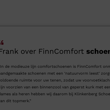
Frank over FinnComfort
schoe
”In de modieuze lijn comfortschoenen is FinnComfort onm
handgemaakte schoenen met een ‘natuurvorm leest’ zorg
voldoende ruimte voor uw tenen, zodat uw voorvoetklach
zijn voorzien van een binnenzool van geperst kurk met ee
dames als heren hebben wij daarom bij Klinkenberg Schoe
van dit topmerk.”