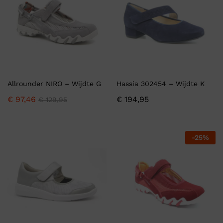
Allrounder NIRO – Wijdte G
Hassia 302454 – Wijdte K
€
97,46
€
194,95
€
129,95
-
25
%