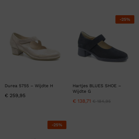
-
25
%
Durea 5755 – Wijdte H
Hartjes BLUES SHOE –
Wijdte G
€
259,95
€
138,71
€
184,95
-
25
%