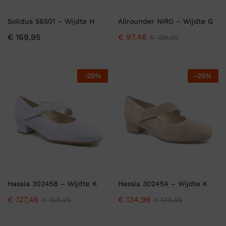
Solidus 56501 – Wijdte H
Allrounder NIRO – Wijdte G
€
169,95
€
97,46
€
129,95
-
25
%
-
25
%
Hassia 302458 – Wijdte K
Hassia 302454 – Wijdte K
€
127,46
€
134,96
€
169,95
€
179,95