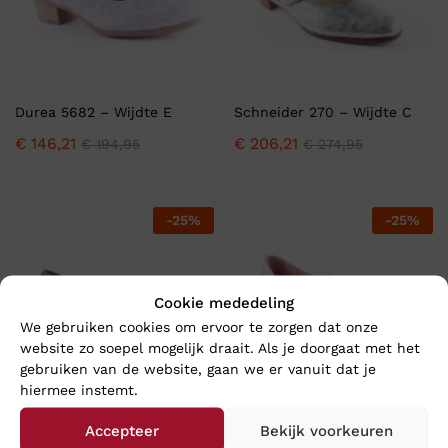
Durea 5682 – Wijdte E
Schneider 270 – Wijdte C
€
146,21
€
206,21
€
194,95
€
274,95
-
25
%
-
25
%
Cookie mededeling
We gebruiken cookies om ervoor te zorgen dat onze
website zo soepel mogelijk draait. Als je doorgaat met het
gebruiken van de website, gaan we er vanuit dat je
hiermee instemt.
Accepteer
Bekijk voorkeuren
Xsensible PALERMO – Wijdte
Durea 5617 – Wijdte D