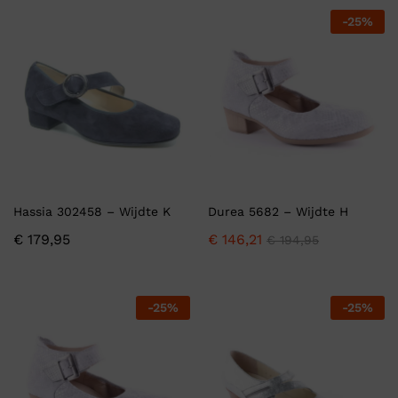
-
25
%
Hassia 302458 – Wijdte K
Durea 5682 – Wijdte H
€
179,95
€
146,21
€
194,95
-
25
%
-
25
%