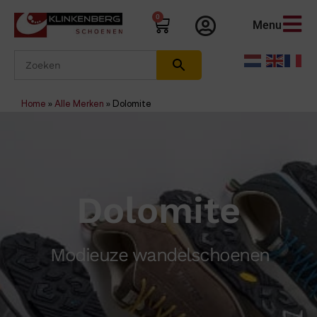
0
Menu
Home
»
Alle Merken
»
Dolomite
Dolomite
Modieuze wandelschoenen