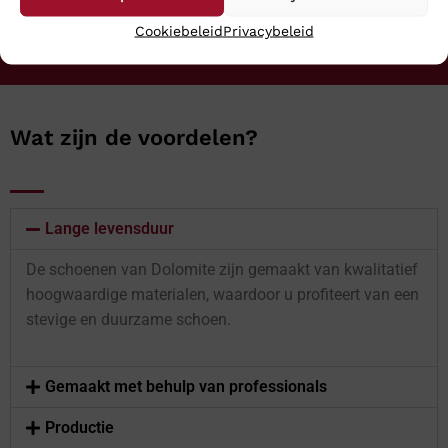
Cookiebeleid
Privacybeleid
Wat zijn de voordelen?
Lange levensduur
De schoenen van Dolomite zijn gemaakt van kwalitatief
hoogwaardige materialen, waardoor u profiteert van een
stevige en duurzame schoen.
Gemaakt met behulp van professionals
Productie