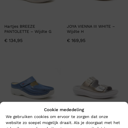
Hartjes BREEZE
JOYA VIENNA III WHITE –
PANTOLETTE – Wijdte G
Wijdte H
€
134,95
€
169,95
Cookie mededeling
We gebruiken cookies om ervoor te zorgen dat onze
website zo soepel mogelijk draait. Als je doorgaat met het
Wolky ROLL SLIPPER
Kybun GLARUS Tin