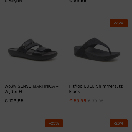
€
69,95
€
69,95
-
25
%
Wolky SENSE MARTINICA –
Fitflop LULU Shimmerglitz
Wijdte H
Black
€
129,95
€
59,96
€
79,95
-
25
%
-
25
%