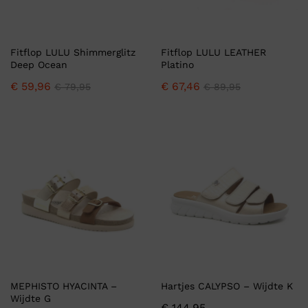
Fitflop LULU Shimmerglitz
Fitflop LULU LEATHER
Deep Ocean
Platino
€
59,96
€
67,46
€
79,95
€
89,95
MEPHISTO HYACINTA –
Hartjes CALYPSO – Wijdte K
Wijdte G
€
144,95