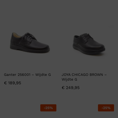
Ganter 256001 – Wijdte G
JOYA CHICAGO BROWN –
Wijdte G
€
189,95
€
249,95
-
25
%
-
25
%