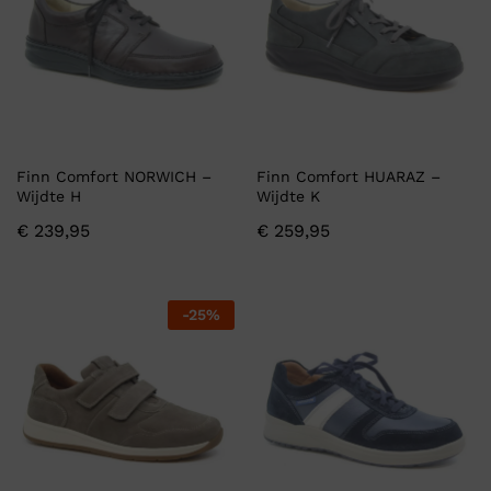
Finn Comfort NORWICH –
Finn Comfort HUARAZ –
Wijdte H
Wijdte K
€
239,95
€
259,95
-
25
%