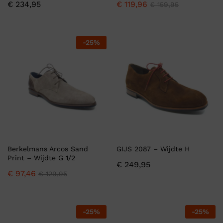
€
234,95
€
119,96
€
159,95
-
25
%
Berkelmans Arcos Sand
GIJS 2087 – Wijdte H
Print – Wijdte G 1/2
€
249,95
€
97,46
€
129,95
-
25
%
-
25
%