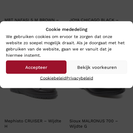
MBT NAFASI 5 M BROWN –
JOYA CHICAGO BLACK –
Wijdte G
Wijdte G
Cookie mededeling
€
187,46
€
249,95
€
249,95
We gebruiken cookies om ervoor te zorgen dat onze
website zo soepel mogelijk draait. Als je doorgaat met het
gebruiken van de website, gaan we er vanuit dat je
hiermee instemt.
-
25
%
Accepteer
Bekijk voorkeuren
Cookiebeleid
Privacybeleid
Mephisto CRUISER – Wijdte
Sioux MALRONUS 700 –
H
Wijdte G