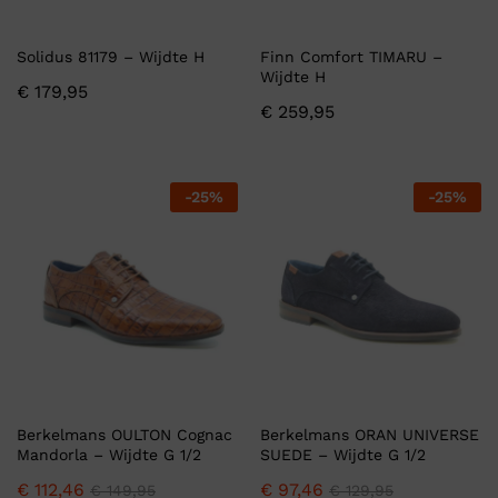
Solidus 81179 – Wijdte H
Finn Comfort TIMARU –
Wijdte H
€
179,95
€
259,95
-
25
%
-
25
%
Berkelmans OULTON Cognac
Berkelmans ORAN UNIVERSE
Mandorla – Wijdte G 1/2
SUEDE – Wijdte G 1/2
€
112,46
€
97,46
€
149,95
€
129,95