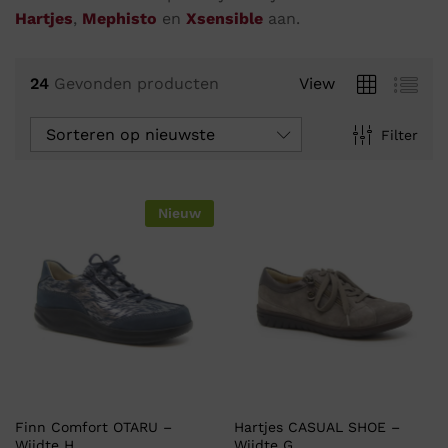
Hartjes
,
Mephisto
en
Xsensible
aan.
24
Gevonden producten
View
Sorteren op nieuwste
Filter
Nieuw
Finn Comfort OTARU –
Hartjes CASUAL SHOE –
Wijdte H
Wijdte G