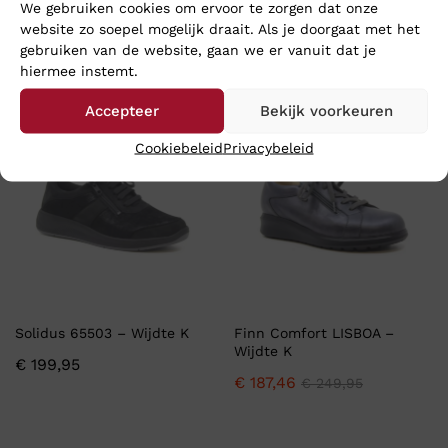
We gebruiken cookies om ervoor te zorgen dat onze
Wijdte H
€
194,95
website zo soepel mogelijk draait. Als je doorgaat met het
€
187,46
€
249,95
gebruiken van de website, gaan we er vanuit dat je
hiermee instemt.
Accepteer
Bekijk voorkeuren
-
25
%
Cookiebeleid
Privacybeleid
Solidus 65503 – Wijdte K
Finn Comfort LISBOA –
Wijdte K
€
199,95
€
187,46
€
249,95