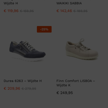
Wijdte H
WAIKIKI SABBIA
€
119,96
€
142,46
€
159,95
€
189,95
-
25
%
Durea 6263 – Wijdte H
Finn Comfort LISBOA –
Wijdte K
€
209,96
€
279,95
€
249,95