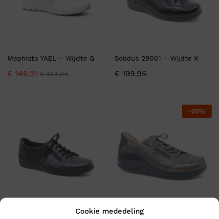
Mephisto YAEL – Wijdte G
Solidus 29001 – Wijdte K
€
146,21
€
199,95
€
194,95
-
25
%
Cookie mededeling
SOLIDUS 27001 – Wijdte H
Finn Comfort HACHIOUJI –