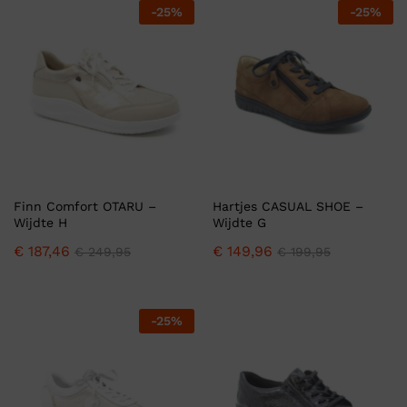
-
25
%
-
25
%
Finn Comfort OTARU –
Hartjes CASUAL SHOE –
Wijdte H
Wijdte G
€
187,46
€
149,96
€
249,95
€
199,95
-
25
%