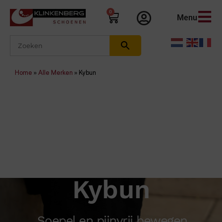
0
Menu
Home
»
Alle Merken
»
Kybun
Kybun
Soepel en pijnvrij bewegen