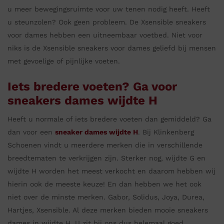
u meer bewegingsruimte voor uw tenen nodig heeft. Heeft
u steunzolen? Ook geen probleem. De Xsensible sneakers
voor dames hebben een uitneembaar voetbed. Niet voor
niks is de Xsensible sneakers voor dames geliefd bij mensen
met gevoelige of pijnlijke voeten.
Iets bredere voeten? Ga voor
sneakers dames wijdte H
Heeft u normale of iets bredere voeten dan gemiddeld? Ga
dan voor een
sneaker
dames wijdte H
. Bij Klinkenberg
Schoenen vindt u meerdere merken die in verschillende
breedtematen te verkrijgen zijn. Sterker nog, wijdte G en
wijdte H worden het meest verkocht en daarom hebben wij
hierin ook de meeste keuze! En dan hebben we het ook
niet over de minste merken. Gabor, Solidus, Joya, Durea,
Hartjes, Xsensible. Al deze merken bieden mooie sneakers
dames in wijdte H. U zit bij ons dus helemaal goed.