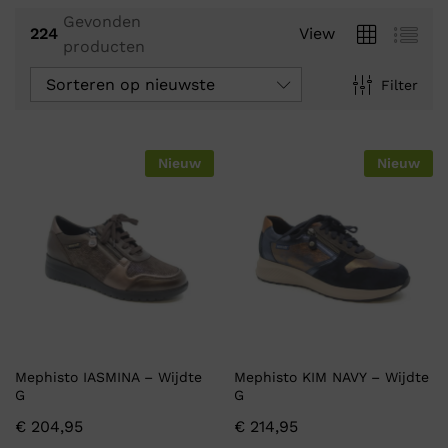
Gevonden
224
View
producten
Sorteren op nieuwste
Filter
Nieuw
Nieuw
Mephisto IASMINA – Wijdte
Mephisto KIM NAVY – Wijdte
G
G
€
204,95
€
214,95