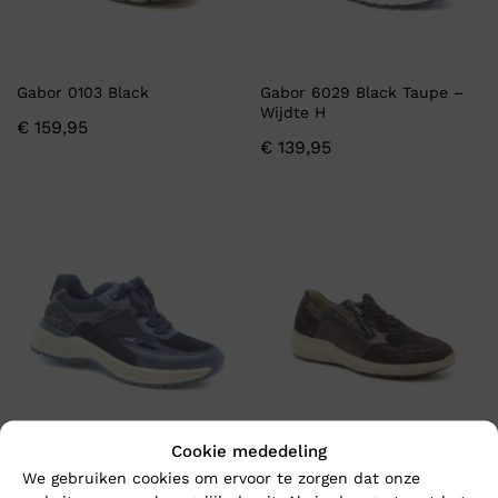
Gabor 0103 Black
Gabor 6029 Black Taupe –
Wijdte H
€
159,95
€
139,95
Cookie mededeling
Gabor 6006 Black Brown –
Waldlaufer TONIA – Wijdte M
We gebruiken cookies om ervoor te zorgen dat onze
Wijdte H