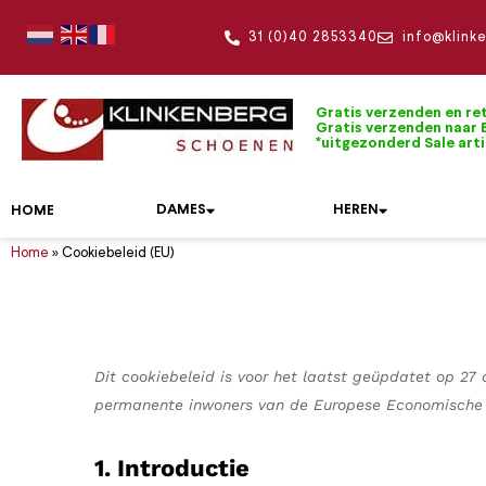
31 (0)40 2853340
info@klink
Gratis verzenden en re
Gratis verzenden naar B
*uitgezonderd Sale art
DAMES
HEREN
HOME
Home
»
Cookiebeleid (EU)
Onze topmerken
Damesschoenen
Herenschoenen
De mooiste wandelschoenen
Alle accessoires op een rijtje
Dolomite
Hartjes
Bandschoenen
Boots
Dames wandelschoenen
Onderhoudsmiddelen
Klittenbandschoenen
Pantoffels
Wandelsokken
Duca Walking
Hassia
Dit cookiebeleid is voor het laatst geüpdatet op 27
Boots
Instappers
Heren wandelschoenen
Inlegzolen
Kuitlaarzen
Sandalen
Sokken
permanente inwoners van de Europese Economische 
Durea
Joya
Enkellaarzen
Klittenbandschoenen
Herenriemen
Laarzen
Slippers
Rugzakken
FinnComfort
Kybun
1. Introductie
Instappers
Tassen
Pumps