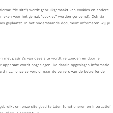
Verbandpantoffels
hierna: “de site”) wordt gebruikgemaakt van cookies en andere
Wandelschoenen
chnieken voor het gemak “cookies” worden genoemd). Ook via
ies geplaatst. In het onderstaande document informeren wij je
n met pagina's van deze site wordt verzonden en door je
r apparaat wordt opgeslagen. De daarin opgeslagen informatie
rd naar onze servers of naar de servers van de betreffende
ebruikt om onze site goed te laten functioneren en interactief