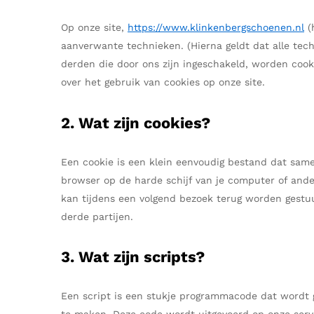
Ganter
Lowa
Verbandschoenen (externe website)
Pantoffels
Op onze site,
https://www.klinkenbergschoenen.nl
(
GIJS
Meindl
aanverwante technieken. (Hierna geldt dat alle te
derden die door ons zijn ingeschakeld, worden cook
over het gebruik van cookies op onze site.
2. Wat zijn cookies?
Een cookie is een klein eenvoudig bestand dat same
browser op de harde schijf van je computer of ande
kan tijdens een volgend bezoek terug worden gestuu
derde partijen.
3. Wat zijn scripts?
Een script is een stukje programmacode dat wordt g