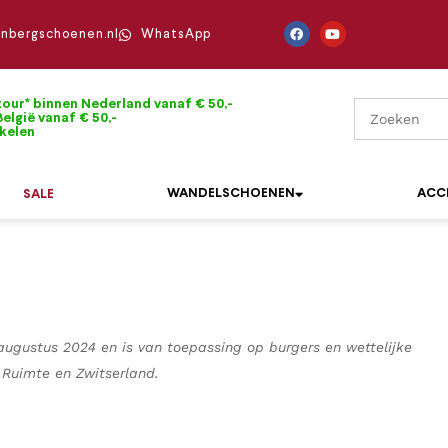
enbergschoenen.nl
WhatsApp
tour* binnen Nederland vanaf € 50,-
elgië vanaf € 50,-
ikelen
WANDELSCHOENEN
ACC
SALE
Mephisto
Sandalen
Sneakers
Solidus
 augustus 2024 en is van toepassing op burgers en wettelijke
Slippers
Veterschoenen
Ruimte en Zwitserland.
Waldläufer
Sneakers
Verbandpantoffels
Xsensible
Veterschoenen
Wandelschoenen