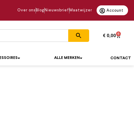
Over ons
Blog
Nieuwsbrief
Maatwijzer
Account
0
€
0,00
ESSOIRES
ALLE MERKEN
CONTACT