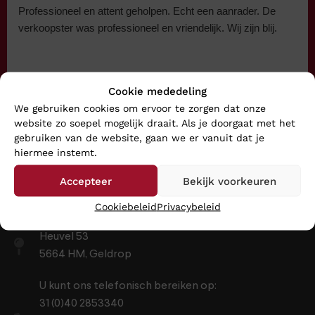
Professioneel en attent geholpen. Echt een aanrader. De
verkoopster was professioneel en vriendelijk. Wij zijn blij.
Cookie mededeling
We gebruiken cookies om ervoor te zorgen dat onze
website zo soepel mogelijk draait. Als je doorgaat met het
gebruiken van de website, gaan we er vanuit dat je
hiermee instemt.
Contact
Accepteer
Bekijk voorkeuren
Cookiebeleid
Privacybeleid
Heuvel 53
5664 HM, Geldrop
U kunt ons telefonisch bereiken op:
31 (0)40 2853340