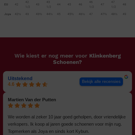
42
43
46
47
EU
42
43
44
45
46
47
48
1/2
1/2
1/2
1/2
Joya
42⅓
43
43⅔
44⅓
45
45⅔
46⅓
47
47⅔
48⅓
49
Wie kiest er nog meer voor
Klinkenberg
Schoenen?
Uitstekend
Bekijk alle recensies
4.6
Martien Van der Putten
We worden al zeker 10 jaar goed geholpen, door vriendelijke
verkopers. Ik koop al jaren goede schoenen voor mijn rug.
Topmerken als Joya en sinds kort Kybun.