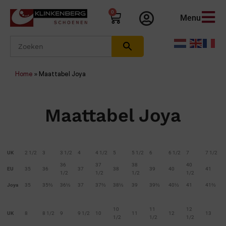
0
Menu
Home
»
Maattabel Joya
Maattabel Joya
UK
2 1/2
3
3 1/2
4
4 1/2
5
5 1/2
6
6 1/2
7
7 1/2
36
37
38
40
EU
35
36
37
38
39
40
41
1/2
1/2
1/2
1/2
Joya
35
35⅔
36⅓
37
37⅔
38⅓
39
39⅔
40⅓
41
41⅔
10
11
12
UK
8
8 1/2
9
9 1/2
10
11
12
13
1/2
1/2
1/2