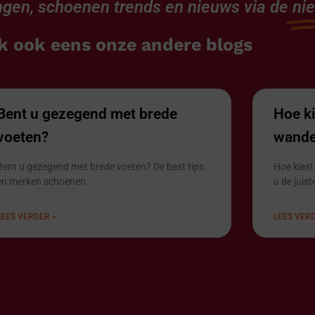
gen, schoenen trends en nieuws via de
ni
k ook eens onze andere blogs
Bent u gezegend met brede
Hoe ki
voeten?
wande
Bent u gezegend met brede voeten? De best tips
Hoe kiest
en merken schoenen
u de juis
LEES VERDER »
LEES VERD