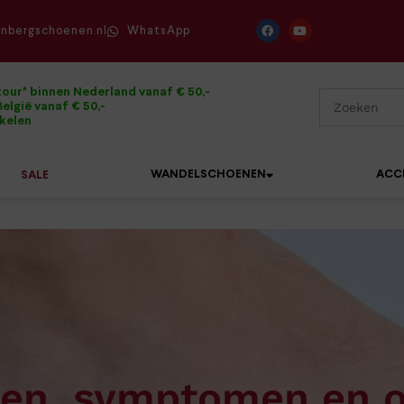
enbergschoenen.nl
WhatsApp
tour* binnen Nederland vanaf € 50,-
elgië vanaf € 50,-
ikelen
WANDELSCHOENEN
ACC
SALE
Mephisto
Sandalen
Sneakers
Solidus
Slippers
Veterschoenen
Waldläufer
Sneakers
Verbandpantoffels
Xsensible
ken, symptomen en 
Veterschoenen
Wandelschoenen