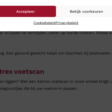
n te activeren
Accepteer
Bekijk voorkeuren
om uw voeten sterker te maken.
Cookiebeleid
Privacybeleid
an of lopen te vermijden, zeker op harde vloeren. Wissel 
g. Een gezond gewicht helpt om klachten bij platvoeten 
trex voetscan
 liggen? Met een Aetrex voetscan in onze winkel krijgt u
nlegzooltjes die bij uw voetvorm passen.