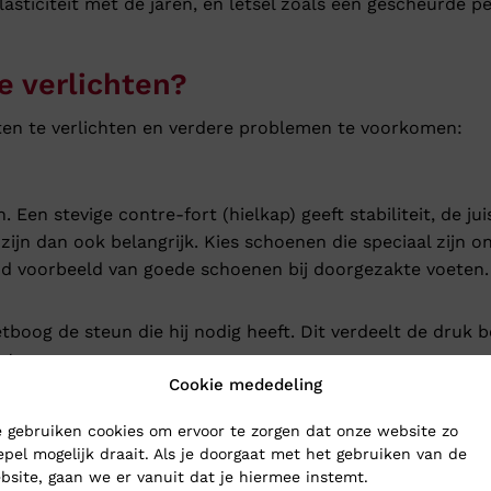
asticiteit met de jaren, en letsel zoals een gescheurde p
e verlichten?
ten te verlichten en verdere problemen te voorkomen:
n stevige contre-fort (hielkap) geeft stabiliteit, de jui
zijn dan ook belangrijk. Kies schoenen die speciaal zijn 
nd voorbeeld van goede schoenen bij doorgezakte voeten.
tboog de steun die hij nodig heeft. Dit verdeelt de druk 
eten passen.
Cookie mededeling
n. Eenvoudige oefeningen die u thuis kunt doen zijn:
 gebruiken cookies om ervoor te zorgen dat onze website zo
epel mogelijk draait. Als je doorgaat met het gebruiken van de
bsite, gaan we er vanuit dat je hiermee instemt.