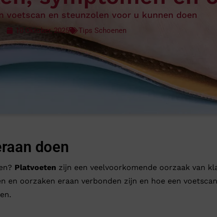
Verbandpantoffels
n voetscan en steunzolen voor u kunnen doen
Wandelschoenen
10 Oktober, 2025
Tips Schoenen
 eraan doen
pen?
Platvoeten
zijn een veelvoorkomende oorzaak van kla
n en oorzaken eraan verbonden zijn en hoe een voetscan e
en.