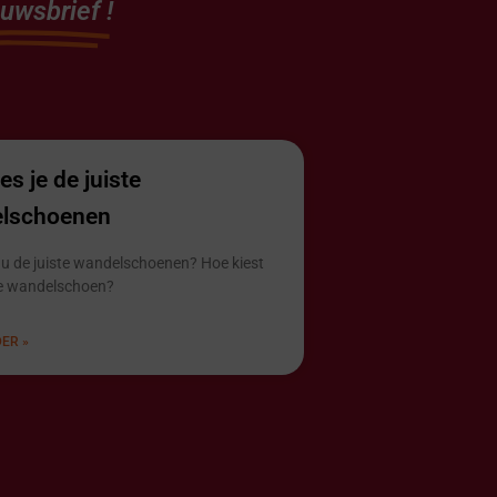
euwsbrief
!
es je de juiste
lschoenen
 u de juiste wandelschoenen? Hoe kiest
te wandelschoen?
ER »