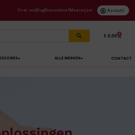
Over ons
Blog
Nieuwsbrief
Maatwijzer
Account
0
€
0,00
ESSOIRES
ALLE MERKEN
CONTACT
oplossingen