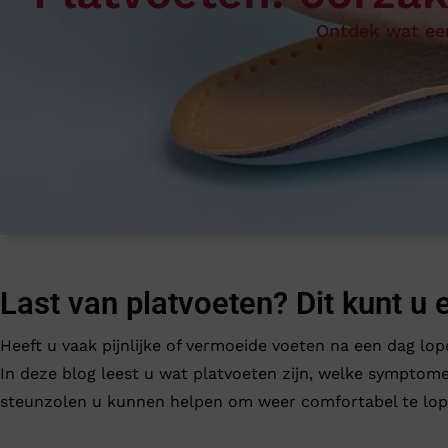
Ganter
Lowa
Verbandschoenen (externe website)
Pantoffels
Ontdek wat ee
GIJS
Meindl
Last van platvoeten? Dit kunt u
Heeft u vaak pijnlijke of vermoeide voeten na een dag lo
In deze blog leest u wat platvoeten zijn, welke symptome
steunzolen u kunnen helpen om weer comfortabel te lop