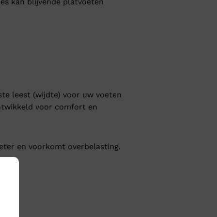
ees kan blijvende platvoeten
ste leest (wijdte) voor uw voeten
ontwikkeld voor comfort en
beter en voorkomt overbelasting.