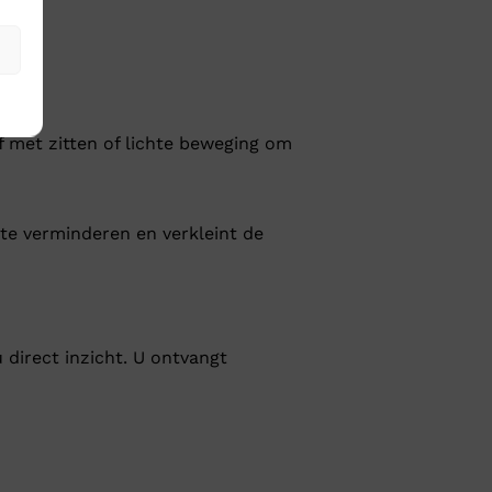
af met zitten of lichte beweging om
te verminderen en verkleint de
 direct inzicht. U ontvangt