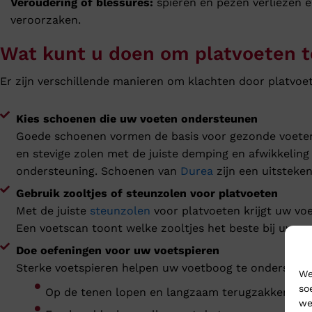
Veroudering of blessures:
spieren en pezen verliezen el
veroorzaken.
Wat kunt u doen om platvoeten t
Er zijn verschillende manieren om klachten door platvoe
Kies schoenen die uw voeten ondersteunen
Goede schoenen vormen de basis voor gezonde voeten. Ee
en stevige zolen met de juiste demping en afwikkeling 
ondersteuning. Schoenen van
Durea
zijn een uitsteke
Gebruik zooltjes of steunzolen voor platvoeten
Met de juiste
steunzolen
voor platvoeten krijgt uw voe
Een voetscan toont welke zooltjes het beste bij uw vo
Doe oefeningen voor uw voetspieren
Sterke voetspieren helpen uw voetboog te ondersteune
We
so
Op de tenen lopen en langzaam terugzakken
we