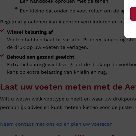
Een handdoek oprollen met de tenen
Een kleine bal onder de voet rollen om de spiere
Regelmatig oefenen kan klachten verminderen en helpt 
Wissel belasting af
Voeten hebben baat bij variatie. Probeer langdurig sta
de druk op uw voeten te verlagen.
Behoud een gezond gewicht
Extra lichaamsgewicht vergroot de druk op de voetboo
kans op extra belasting van knieën en rug.
Laat uw voeten meten met de Ae
Wilt u weten welk voettype u heeft en waar uw drukpunten
persoonlijk advies en kunt meteen kiezen voor de juiste i
Neem contact met ons op en plan uw voetscan