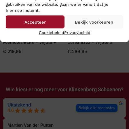
gebruiken van de website, gaan we er vanuit dat je
hiermee instemt.
Accepteer
Bekijk voorkeuren
Cookiebeleid
Privacybeleid
Footnotes ELKE – Wijdte H
Durea 6322 – Wijdte G
€
219,95
€
289,95
Wie kiest er nog meer voor
Klinkenberg Schoenen?
Uitstekend
Bekijk alle recensies
4.6
Martien Van der Putten