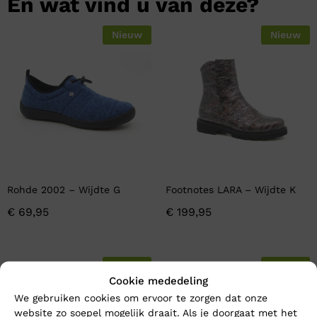
En wat vind u van deze?
Nieuw
Nieuw
Rohde 2002 – Wijdte G
Footnotes LARA – Wijdte K
€
69,95
€
199,95
Nieuw
Nieuw
Cookie mededeling
We gebruiken cookies om ervoor te zorgen dat onze
website zo soepel mogelijk draait. Als je doorgaat met het