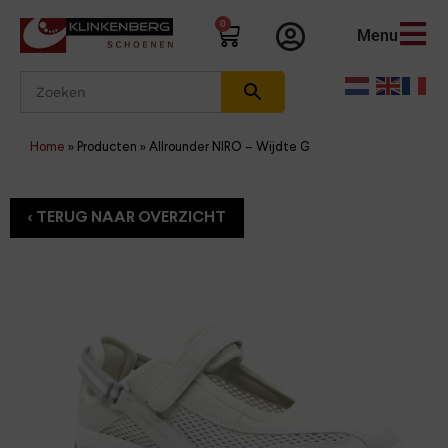
0
Menu
Home
»
Producten
»
Allrounder NIRO – Wijdte G