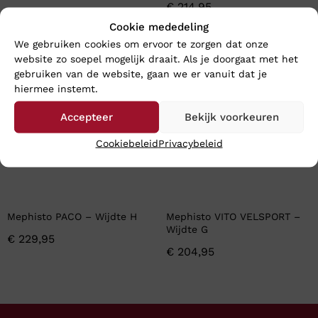
€
214,95
Cookie mededeling
We gebruiken cookies om ervoor te zorgen dat onze
website zo soepel mogelijk draait. Als je doorgaat met het
Nieuw
Nieuw
gebruiken van de website, gaan we er vanuit dat je
hiermee instemt.
Accepteer
Bekijk voorkeuren
Cookiebeleid
Privacybeleid
Mephisto PACO – Wijdte H
Mephisto VITO VELSPORT –
Wijdte G
€
229,95
€
204,95