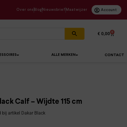
Over ons
Blog
Nieuwsbrief
Maatwijzer
Account
0
€
0,00
ESSOIRES
ALLE MERKEN
CONTACT
lack Calf – Wijdte 115 cm
bij artikel Dakar Black