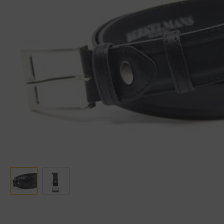
Ganter
Lowa
Verbandschoenen (externe website)
Pantoffels
GIJS
Meindl