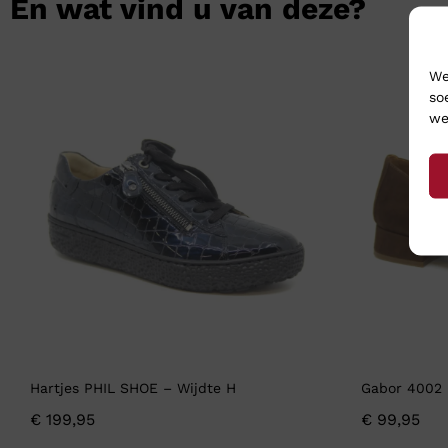
En wat vind u van deze?
We
so
we
Hartjes PHIL SHOE – Wijdte H
Gabor 4002 
€
199,95
€
99,95