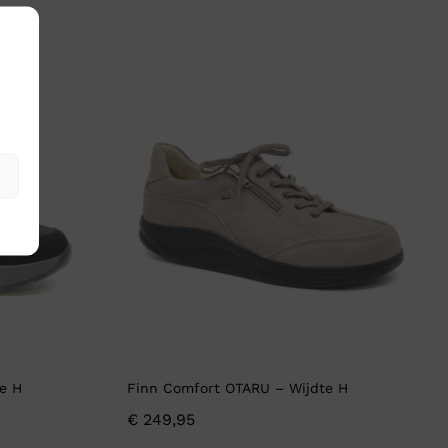
e H
Finn Comfort OTARU – Wijdte H
€
249,95