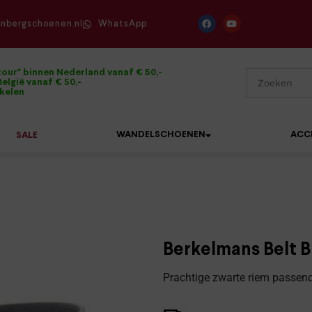
enbergschoenen.nl
WhatsApp
tour* binnen Nederland vanaf € 50,-
elgië vanaf € 50,-
ikelen
WANDELSCHOENEN
ACC
SALE
Mephisto
Sandalen
Sneakers
Solidus
Slippers
Veterschoenen
Berkelmans Belt B
Waldläufer
Sneakers
Verbandpantoffels
Prachtige zwarte riem passend 
Xsensible
Veterschoenen
Wandelschoenen