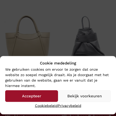
Cookie mededeling
We gebruiken cookies om ervoor te zorgen dat onze
By MAARTJE NOOR
By MAARTJE MARIEKE
website zo soepel mogelijk draait. Als je doorgaat met het
gebruiken van de website, gaan we er vanuit dat je
€
89,95
€
84,95
hiermee instemt.
Accepteer
Bekijk voorkeuren
Cookiebeleid
Privacybeleid