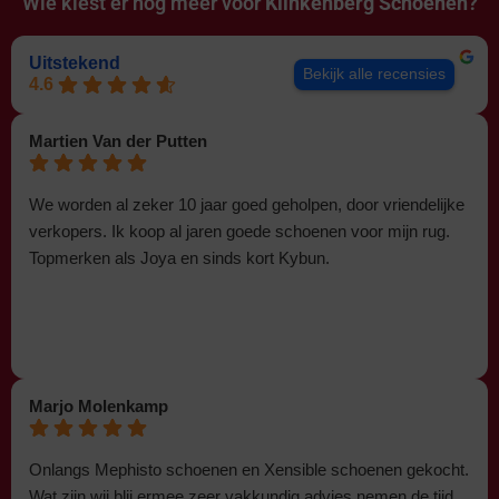
Wie kiest er nog meer voor
Klinkenberg Schoenen?
Uitstekend
Bekijk alle recensies
4.6
Martien Van der Putten
We worden al zeker 10 jaar goed geholpen, door vriendelijke
verkopers. Ik koop al jaren goede schoenen voor mijn rug.
Topmerken als Joya en sinds kort Kybun.
Marjo Molenkamp
Onlangs Mephisto schoenen en Xensible schoenen gekocht.
Wat zijn wij blij ermee,zeer vakkundig advies,nemen de tijd.