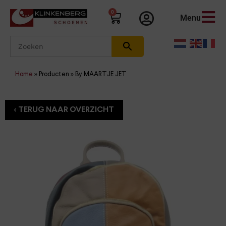
0
Menu
Home
»
Producten
»
By MAARTJE JET