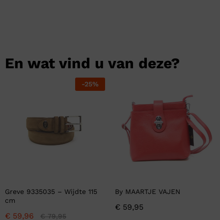
En wat vind u van deze?
-
25
%
Greve 9335035 – Wijdte 115
By MAARTJE VAJEN
cm
€
59,95
€
59,96
€
79,95