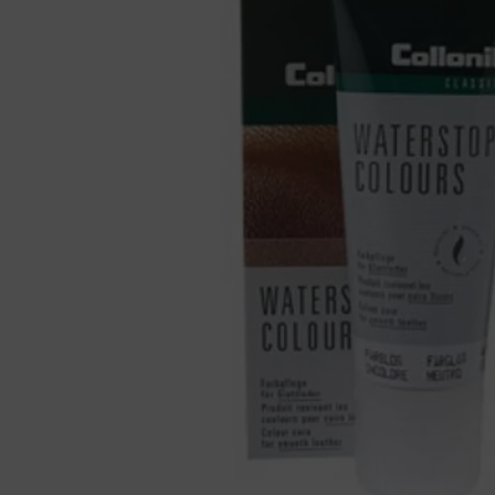
Ganter
Lowa
Verbandschoenen (externe website)
Pantoffels
GIJS
Meindl