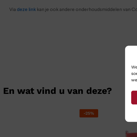
Via
deze link
kan je ook andere onderhoudsmiddelen van Col
We
so
we
En wat vind u van deze?
-
25
%