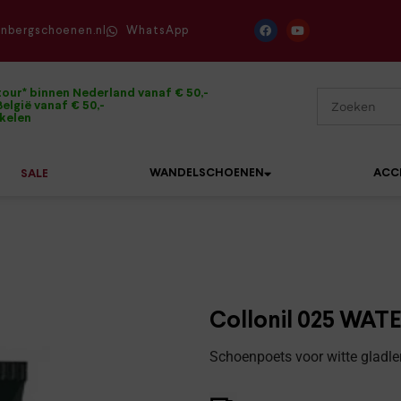
enbergschoenen.nl
WhatsApp
tour* binnen Nederland vanaf € 50,-
elgië vanaf € 50,-
ikelen
WANDELSCHOENEN
ACC
SALE
Mephisto
Sandalen
Sneakers
Solidus
Slippers
Veterschoenen
Collonil 025 WA
Waldläufer
Sneakers
Verbandpantoffels
Schoenpoets voor witte gladl
Xsensible
Veterschoenen
Wandelschoenen