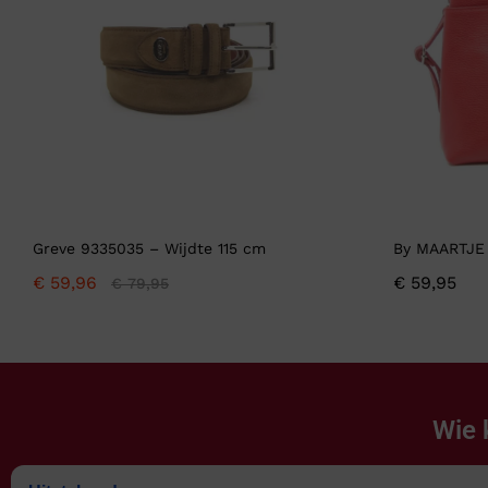
Greve 9335035 – Wijdte 115 cm
By MAARTJE
€
59,96
€
59,95
€
79,95
Wie 