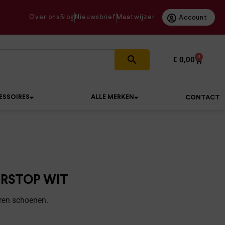
Over ons
Blog
Nieuwsbrief
Maatwijzer
Account
0
€
0,00
ESSOIRES
ALLE MERKEN
CONTACT
TERSTOP WIT
eren schoenen.