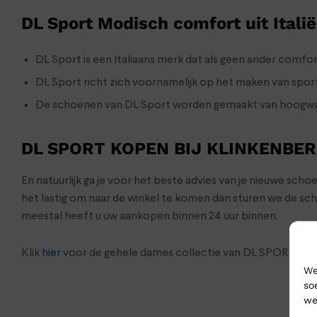
DL Sport Modisch comfort uit Italië
DL Sport is een Italiaans merk dat als geen ander comf
DL Sport richt zich voornamelijk op het maken van spor
De schoenen van DL Sport worden gemaakt van hoogwaar
DL SPORT KOPEN BIJ KLINKENBE
En natuurlijk ga je voor het beste advies van je nieuwe sch
het lastig om naar de winkel te komen dan sturen we de s
meestal heeft u uw aankopen binnen 24 uur binnen.
Klik
hier
voor de gehele dames collectie van DL SPORT
We
so
we