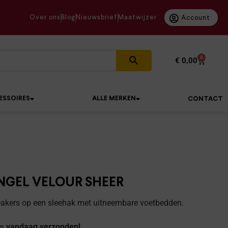
Over ons
Blog
Nieuwsbrief
Maatwijzer
Account
0
€
0,00
ESSOIRES
ALLE MERKEN
CONTACT
ANGEL VELOUR SHEER
akers op een sleehak met uitneembare voetbedden.
 = vandaag verzonden!