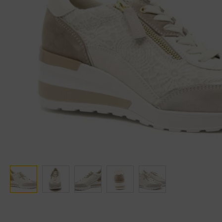
Ganter
Lowa
Verbandschoenen (externe website)
Pantoffels
GIJS
Meindl