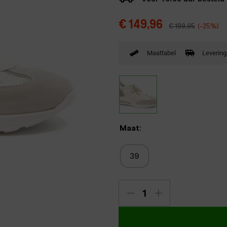
Verbandpantoffels
€
149,96
€
199,95
(-25%)
Wandelschoenen
Maattabel
Levering
Maat:
39