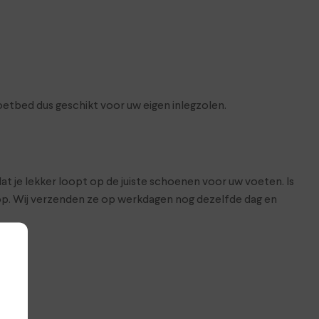
tbed dus geschikt voor uw eigen inlegzolen.
at je lekker loopt op de juiste schoenen voor uw voeten. Is
hop. Wij verzenden ze op werkdagen nog dezelfde dag en