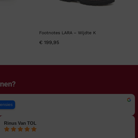
Footnotes LARA – Wijdte K
€
199,95
enen?
censies
Rinus Van TOL