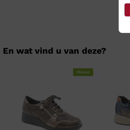
En wat vind u van deze?
Nieuw