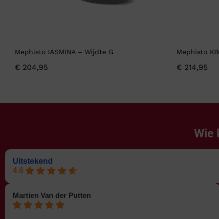
Mephisto IASMINA – Wijdte G
Mephisto KI
€
204,95
€
214,95
Wie 
Uitstekend
4.6
Martien Van der Putten