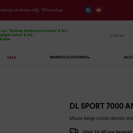
enbergschoenen.nl
WhatsApp
tour* binnen Nederland vanaf € 50,-
elgië vanaf € 50,-
ikelen
WANDELSCHOENEN
ACC
SALE
Mephisto
Sandalen
Sneakers
Solidus
Slippers
Veterschoenen
DL SPORT 7000 
Waldläufer
Sneakers
Verbandpantoffels
Mooie beige combi dames sne
Xsensible
Veterschoenen
Wandelschoenen
Vóór 16.00 uur besteld