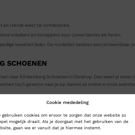
ort en trends weet te combineren.
tieve sneakers en instappers voor zowel dames als heren.
dige kwaliteit leder. De modellen hebben een uitneembaar voe
RG SCHOENEN
oenen naar Klinkenberg Schoenen in Geldrop. Dan weet je zeker d
choenen toch gewoon naar je op: bestel ze online in onze webs
Cookie mededeling
 gebruiken cookies om ervoor te zorgen dat onze website zo
epel mogelijk draait. Als je doorgaat met het gebruiken van de
bsite, gaan we er vanuit dat je hiermee instemt.