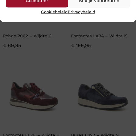
Accepteer
Bekijk voorkeuren
Cookiebeleid
Privacybeleid
Rohde 2002 – Wijdte G
Footnotes LARA – Wijdte K
€
69,95
€
199,95
Footnotes ELKE – Wijdte H
Durea 6322 – Wijdte G