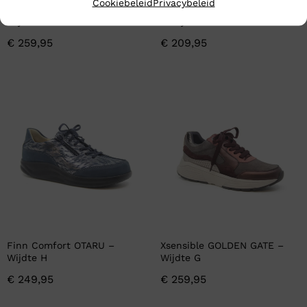
Cookiebeleid
Privacybeleid
Meindl CARACAS GTX –
Meindl LITE TRAIL LADY GTX
Wijdte H
– Wijdte H
€
259,95
€
209,95
Finn Comfort OTARU –
Xsensible GOLDEN GATE –
Wijdte H
Wijdte G
€
249,95
€
259,95