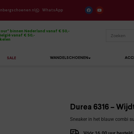
enbergschoenen.nl
WhatsApp
tour* binnen Nederland vanaf € 50,-
elgië vanaf € 50,-
ikelen
WANDELSCHOENEN
ACC
SALE
Mephisto
Sandalen
Sneakers
Solidus
Slippers
Veterschoenen
Durea 6316 – Wijd
Waldläufer
Sneakers
Verbandpantoffels
Sneaker in het blauw combi s
Xsensible
Veterschoenen
Wandelschoenen
Vóór 16.00 uur besteld