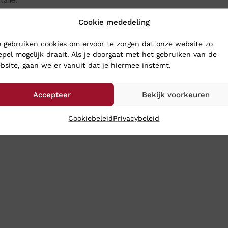
talië.
Cookie mededeling
SCHOENEN
 gebruiken cookies om ervoor te zorgen dat onze website zo
epel mogelijk draait. Als je doorgaat met het gebruiken van de
hoenen naar Klinkenberg Schoenen in Geldrop.
bsite, gaan we er vanuit dat je hiermee instemt.
e in onze webshop. Wij verzenden ze op werkdagen nog dezelfde 
Accepteer
Bekijk voorkeuren
Cookiebeleid
Privacybeleid