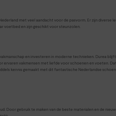
land met veel aandacht voor de pasvorm. Er zijn diverse leeste
r voetbed en zijn geschikt voor steunzolen.
t vakmanschap en investeren in moderne technieken. Durea blij
r ervaren vakmensen met liefde voor schoenen en voeten. Dat 
middels kennis gemaakt met dit fantastische Nederlandse scho
d. Door gebruik te maken van de beste materialen en de nieu