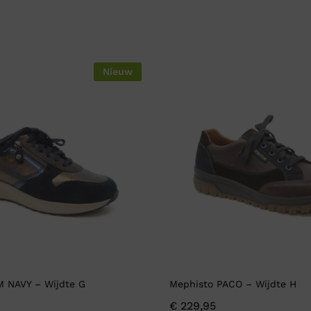
Nieuw
M NAVY – Wijdte G
Mephisto PACO – Wijdte H
€
229,95