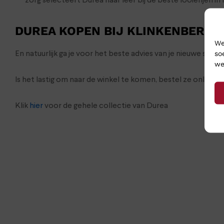
zorg selecteert Durea haar leer bij de beste looierijen in I
DUREA KOPEN BIJ KLINKENBERG 
We
so
En natuurlijk ga je voor het beste advies van je nieuwe sc
we
Is het lastig om naar de winkel te komen, bestel ze onlin
Klik
hier
voor de gehele collectie van Durea