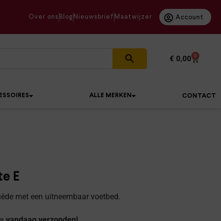
Over ons
Blog
Nieuwsbrief
Maatwijzer
Account
0
€
0,00
ESSOIRES
ALLE MERKEN
CONTACT
te E
uède met een uitneembaar voetbed.
 = vandaag verzonden!