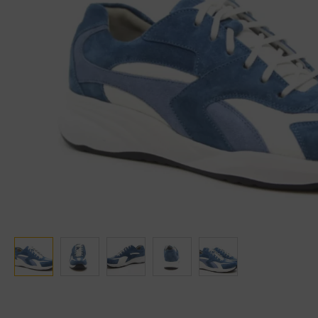
Ganter
Lowa
Verbandschoenen (externe website)
Pantoffels
GIJS
Meindl