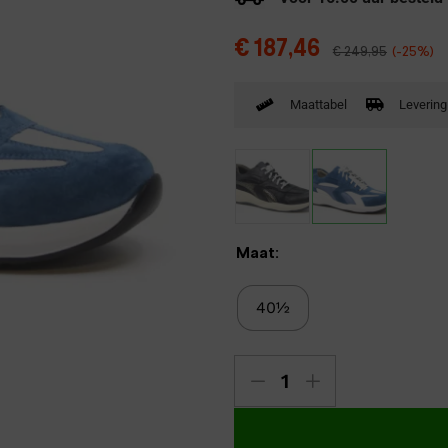
Verbandpantoffels
€
187,46
€
249,95
(-25%)
Wandelschoenen
Maattabel
Levering
Maat:
40½