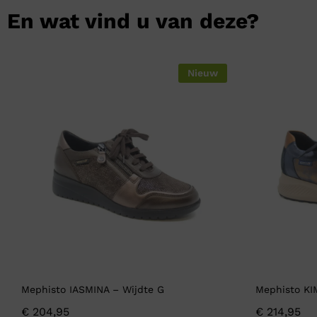
En wat vind u van deze?
Nieuw
Mephisto IASMINA – Wijdte G
Mephisto KI
€
204,95
€
214,95