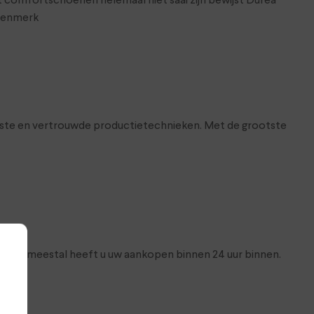
comfortschoenen helemaal niet saai zijn bewijst Durea
enenmerk
wste en vertrouwde productietechnieken. Met de grootste
dag en meestal heeft u uw aankopen binnen 24 uur binnen.