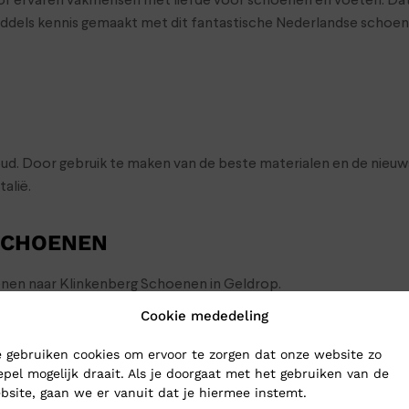
r ervaren vakmensen met liefde voor schoenen en voeten. Dat 
middels kennis gemaakt met dit fantastische Nederlandse scho
d. Door gebruik te maken van de beste materialen en de nieu
talië.
SCHOENEN
hoenen naar Klinkenberg Schoenen in Geldrop.
Cookie mededeling
e in onze webshop. Wij verzenden ze op werkdagen nog dezelfde 
 gebruiken cookies om ervoor te zorgen dat onze website zo
epel mogelijk draait. Als je doorgaat met het gebruiken van de
bsite, gaan we er vanuit dat je hiermee instemt.