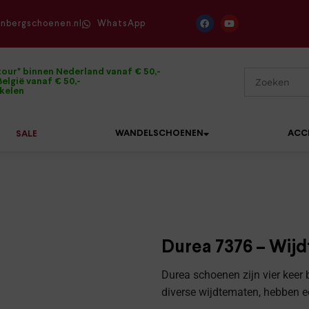
enbergschoenen.nl
WhatsApp
tour* binnen Nederland vanaf € 50,-
elgië vanaf € 50,-
ikelen
WANDELSCHOENEN
ACC
SALE
Mephisto
Sandalen
Sneakers
Solidus
Slippers
Veterschoenen
Durea 7376 – Wijd
Waldläufer
Sneakers
Verbandpantoffels
Durea schoenen zijn vier keer b
Xsensible
diverse wijdtematen, hebben ee
Veterschoenen
Wandelschoenen