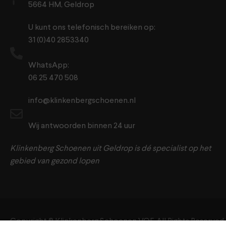
5664 HM, Geldrop
U kunt ons telefonisch bereiken op:
31 (0)40 2853340
WhatsApp:
06 25 470 508
info@klinkenbergschoenen.nl
Wij antwoorden binnen 24 uur
Klinkenberg Schoenen uit Geldrop is dé specialist op het
gebied van gezond lopen
Copyright ©️ Klinkenberg Schoenen VOF. All Rights Reserved.