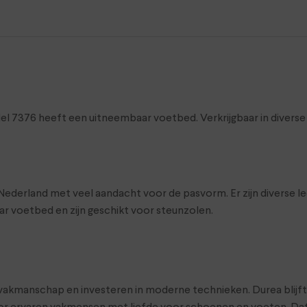
del 7376 heeft een uitneembaar voetbed. Verkrijgbaar in divers
land met veel aandacht voor de pasvorm. Er zijn diverse leeste
r voetbed en zijn geschikt voor steunzolen.
t vakmanschap en investeren in moderne technieken. Durea blij