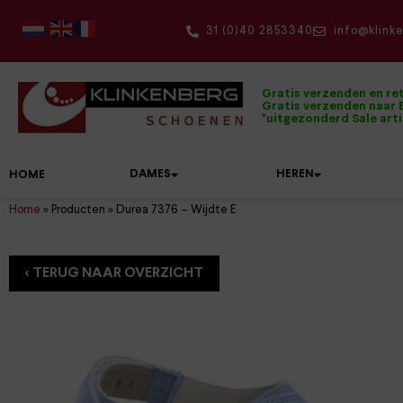
31 (0)40 2853340
info@klink
Gratis verzenden en re
Gratis verzenden naar B
*uitgezonderd Sale art
DAMES
HEREN
HOME
Home
»
Producten
»
Durea 7376 – Wijdte E
Onze topmerken
Damesschoenen
Herenschoenen
De mooiste wandelschoenen
Alle accessoires op een rijtje
Dolomite
Hartjes
Bandschoenen
Boots
Dames wandelschoenen
Onderhoudsmiddelen
Klittenbandschoenen
Pantoffels
Wandelsokken
Duca Walking
Hassia
Boots
Instappers
Heren wandelschoenen
Inlegzolen
Kuitlaarzen
Sandalen
Sokken
Durea
Joya
Enkellaarzen
Klittenbandschoenen
Herenriemen
Laarzen
Slippers
Rugzakken
FinnComfort
Kybun
Instappers
Tassen
Pumps