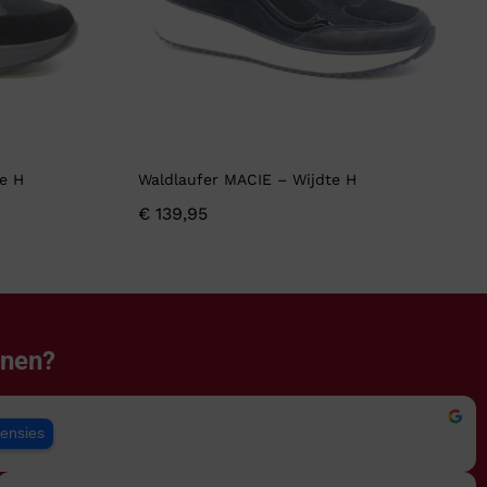
e H
Waldlaufer MACIE – Wijdte H
€
139,95
enen?
censies