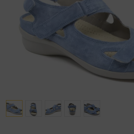
Ganter
Lowa
Verbandschoenen (externe website)
Pantoffels
GIJS
Meindl