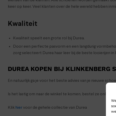
wensen van de klanten. Alle schoenen worden gemaakt doo
keer op keer. Veel klanten over de hele wereld hebben in
Kwaliteit
Kwaliteit speelt een grote rol bij Durea.
Door een perfecte pasvorm en een langdurig vormbehou
zorg selecteert Durea haar leer bij de beste looierijen in I
DUREA KOPEN BIJ KLINKENBERG 
En natuurlijk ga je voor het beste advies van je nieuwe sc
Is het lastig om naar de winkel te komen, bestel ze onlin
We
so
Klik
hier
voor de gehele collectie van Durea
we