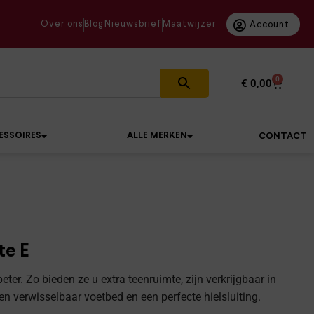
Over ons
Blog
Nieuwsbrief
Maatwijzer
Account
0
€
0,00
ESSOIRES
ALLE MERKEN
CONTACT
te E
eter. Zo bieden ze u extra teenruimte, zijn verkrijgbaar in
n verwisselbaar voetbed en een perfecte hielsluiting.