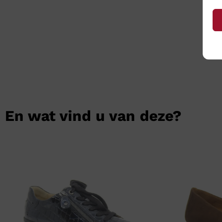
En wat vind u van deze?