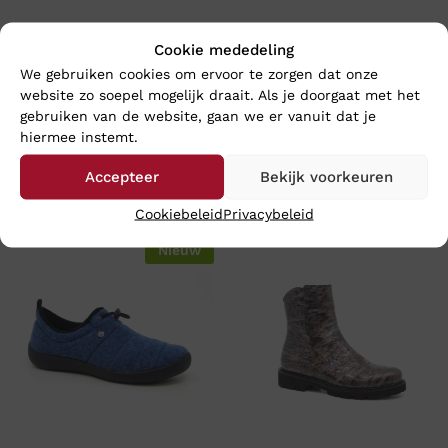
Cookie mededeling
We gebruiken cookies om ervoor te zorgen dat onze
website zo soepel mogelijk draait. Als je doorgaat met het
gebruiken van de website, gaan we er vanuit dat je
hiermee instemt.
Accepteer
Bekijk voorkeuren
En wat vind u van deze?
Cookiebeleid
Privacybeleid
Nieuw