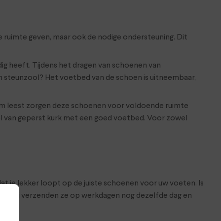
e ruimte geven, maar ook de nodige ondersteuning. Dit
dig heeft. Tijdens het dragen van schoenen van
en steunzool? Het voetbed van de schoen is uitneembaar,
m leest zorgen deze schoenen voor voldoende ruimte
l van geperst kurk met een goed voetbed. Voor zowel
at je lekker loopt op de juiste schoenen voor uw voeten. Is
hop. Wij verzenden ze op werkdagen nog dezelfde dag en