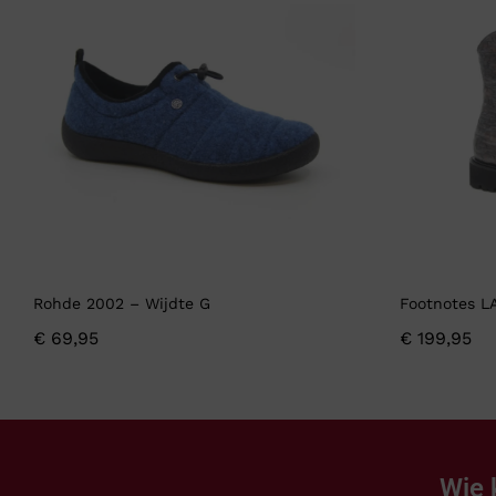
Rohde 2002 – Wijdte G
Footnotes L
€
69,95
€
199,95
Wie 