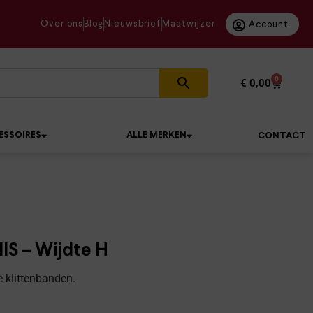
Over ons
Blog
Nieuwsbrief
Maatwijzer
Account
0
€
0,00
ESSOIRES
ALLE MERKEN
CONTACT
IS – Wijdte H
e klittenbanden.