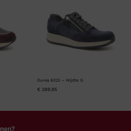
Durea 6322 – Wijdte G
€
289,95
enen?