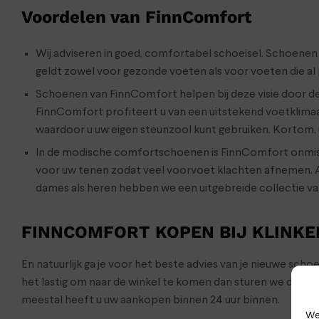
Voordelen van FinnComfort
Wij adviseren in goed, comfortabel schoeisel. Schoenen
geldt zowel voor gezonde voeten als voor voeten die a
Schoenen van FinnComfort helpen bij deze visie door de 
FinnComfort profiteert u van een uitstekend voetklimaa
waardoor u uw eigen steunzool kunt gebruiken. Kortom, 
In de modische comfortschoenen is FinnComfort onmis
voor uw tenen zodat veel voorvoet klachten afnemen. A
dames als heren hebben we een uitgebreide collectie va
FINNCOMFORT KOPEN BIJ KLINK
En natuurlijk ga je voor het beste advies van je nieuwe sch
het lastig om naar de winkel te komen dan sturen we de s
meestal heeft u uw aankopen binnen 24 uur binnen.
We