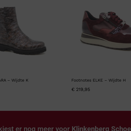
ARA – Wijdte K
Footnotes ELKE – Wijdte H
€
219,95
kiest er nog meer voor
Klinkenberg Scho