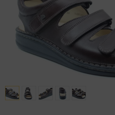
Ganter
Lowa
Verbandschoenen (externe website)
Pantoffels
GIJS
Meindl