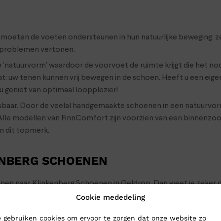
 moeten de voeten ondersteunen in hun natuurlijke beweging, z
l problemen vertonen.
‘natuurvorm’ waardoor de voorvoet de ruimte krijgt die het no
t: uw tenen kunnen vrij bewegen in de schoen. Heeft u een eig
u geniet van optimaal loopplezier!
baar. Door de veelal handgemaakte schoenen in een natuurvor
lle modellen van FinnComfort zijn voorzien van een binnenzoo
n dit topmerk.
ENBERG SCHOENEN
oenen naar Klinkenberg Schoenen in Geldrop. Dan weet je zeker d
choenen toch gewoon naar je op: bestel ze online in onze webs
Cookie mededeling
 gebruiken cookies om ervoor te zorgen dat onze website zo