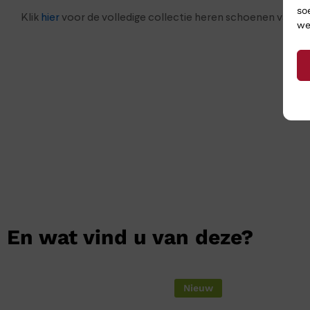
so
Klik
hier
voor de volledige collectie heren schoenen van F
we
En wat vind u van deze?
Nieuw