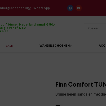
enbergschoenen.nl
WhatsApp
tour* binnen Nederland vanaf € 50,-
elgië vanaf € 50,-
ikelen
WANDELSCHOENEN
ACC
SALE
Mephisto
Sandalen
Sneakers
Solidus
Slippers
Veterschoenen
Finn Comfort TUN
Waldläufer
Sneakers
Verbandpantoffels
Bruine heren sandalen met dri
Xsensible
Veterschoenen
Wandelschoenen