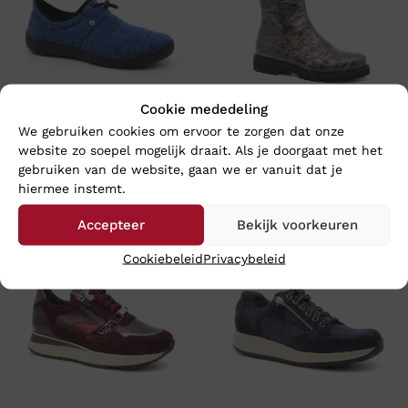
Cookie mededeling
We gebruiken cookies om ervoor te zorgen dat onze
Rohde 2002 – Wijdte G
Footnotes LARA – Wijdte K
website zo soepel mogelijk draait. Als je doorgaat met het
gebruiken van de website, gaan we er vanuit dat je
€
69,95
€
199,95
hiermee instemt.
Accepteer
Bekijk voorkeuren
Nieuw
Nieuw
Cookiebeleid
Privacybeleid