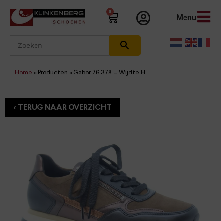
0
Menu
Home
»
Producten
»
Gabor 76.378 – Wijdte H