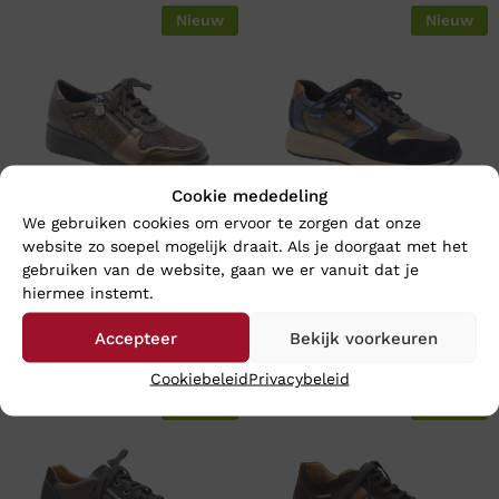
Nieuw
Nieuw
Cookie mededeling
We gebruiken cookies om ervoor te zorgen dat onze
website zo soepel mogelijk draait. Als je doorgaat met het
Mephisto IASMINA – Wijdte G
Mephisto KIM NAVY – Wijdte
gebruiken van de website, gaan we er vanuit dat je
G
hiermee instemt.
€
204,95
€
214,95
Accepteer
Bekijk voorkeuren
Cookiebeleid
Privacybeleid
Nieuw
Nieuw