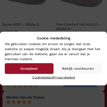
Durea 6291 – Wijdte E
Finn Comfort HACHIOUJI –
Wijdte H
€
264,95
€
249,95
Cookie mededeling
We gebruiken cookies om ervoor te zorgen dat onze
website zo soepel mogelijk draait. Als je doorgaat met het
gebruiken van de website, gaan we er vanuit dat je
hiermee instemt.
Wie kiest er nog meer voor
Klinkenberg Schoenen?
Accepteer
Bekijk voorkeuren
Cookiebeleid
Privacybeleid
Uitstekend
Bekijk alle recensies
4.6
Martien Van der Putten