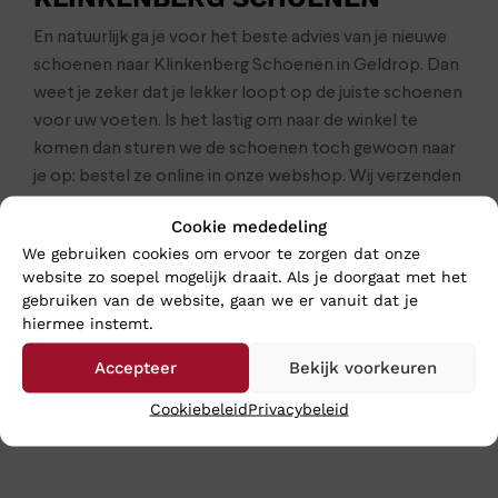
En natuurlijk ga je voor het beste advies van je nieuwe
schoenen naar Klinkenberg Schoenen in Geldrop. Dan
weet je zeker dat je lekker loopt op de juiste schoenen
voor uw voeten. Is het lastig om naar de winkel te
komen dan sturen we de schoenen toch gewoon naar
je op: bestel ze online in onze webshop. Wij verzenden
ze op werkdagen nog dezelfde dag en meestal heeft u
Cookie mededeling
uw aankopen binnen 24 uur binnen.
We gebruiken cookies om ervoor te zorgen dat onze
website zo soepel mogelijk draait. Als je doorgaat met het
Klik
hier
voor de gehele collectie van Hartjes
gebruiken van de website, gaan we er vanuit dat je
hiermee instemt.
Accepteer
Bekijk voorkeuren
Cookiebeleid
Privacybeleid