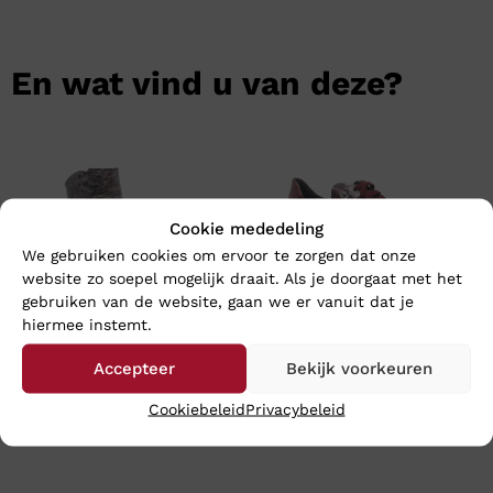
En wat vind u van deze?
Cookie mededeling
We gebruiken cookies om ervoor te zorgen dat onze
website zo soepel mogelijk draait. Als je doorgaat met het
gebruiken van de website, gaan we er vanuit dat je
hiermee instemt.
Accepteer
Bekijk voorkeuren
Footnotes LARA – Wijdte K
Footnotes ELKE – Wijdte H
€
199,95
€
219,95
Cookiebeleid
Privacybeleid