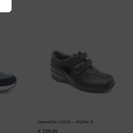
Xsensible LUCIA – Wijdte H
€
229,95