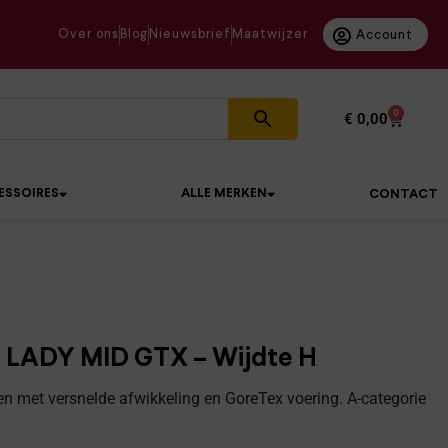
Over ons
Blog
Nieuwsbrief
Maatwijzer
Account
0
€
0,00
ESSOIRES
ALLE MERKEN
CONTACT
 LADY MID GTX – Wijdte H
 met versnelde afwikkeling en GoreTex voering. A-categorie