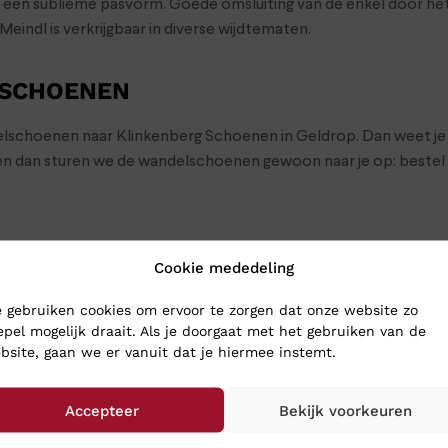
n een sublieme pasvorm. Goede omsluiting van de enkel door 
ndl is verkrijgbaar in diverse wijdtematen.
 SCHOENEN
ndelschoenen naar Klinkenberg Schoenen in Geldrop. Dan weet je
men dan sturen we de wandelschoenen gewoon naar je op: bestel
Cookie mededeling
 gebruiken cookies om ervoor te zorgen dat onze website zo
epel mogelijk draait. Als je doorgaat met het gebruiken van de
bsite, gaan we er vanuit dat je hiermee instemt.
Accepteer
Bekijk voorkeuren