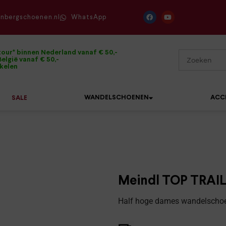
enbergschoenen.nl
WhatsApp
tour* binnen Nederland vanaf € 50,-
elgië vanaf € 50,-
ikelen
WANDELSCHOENEN
ACC
SALE
Mephisto
Sandalen
Sneakers
Solidus
Slippers
Veterschoenen
Meindl TOP TRAIL
Waldläufer
Sneakers
Verbandpantoffels
Half hoge dames wandelschoen
Xsensible
Veterschoenen
Wandelschoenen