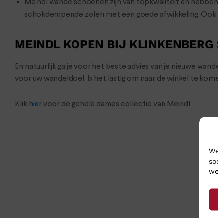
Meindl wandelschoenen zijn van topkwaliteit en hebbe
schokdempende zolen met een goede afwikkeling. Ook Mei
MEINDL KOPEN BIJ KLINKENBERG
En natuurlijk ga je voor het beste advies van je nieuwe wa
voor uw wandeldoel. Is het lastig om naar de winkel te ko
Klik
hier
voor de gehele dames collectie van Meindl
We
so
we