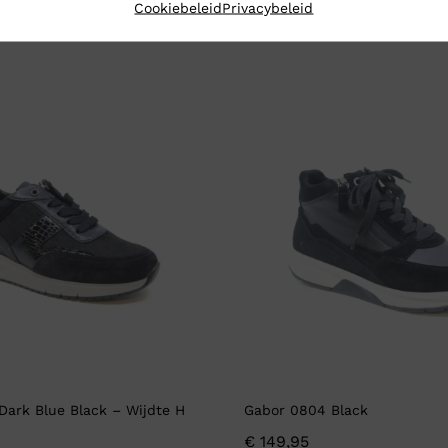
Cookiebeleid
Privacybeleid
Dark Blue Black – Wijdte H
Gabor 0804 Black
€
149,95