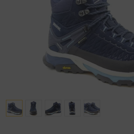
Ganter
Lowa
Verbandschoenen (externe website)
Pantoffels
GIJS
Meindl