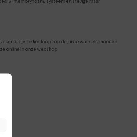
het MFS (memoryfoam) systeem en stevige maar
 zeker dat je lekker loopt op de juiste wandelschoenen
 ze online in onze webshop.