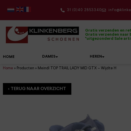
31 (0)40 2853340
info@klink
Gratis verzenden en re
Gratis verzenden naar B
*uitgezonderd Sale art
DAMES
HEREN
HOME
Home
»
Producten
»
Meindl TOP TRAIL LADY MID GTX – Wijdte H
Onze topmerken
Damesschoenen
Herenschoenen
De mooiste wandelschoenen
Alle accessoires op een rijtje
Dolomite
Hartjes
Bandschoenen
Boots
Dames wandelschoenen
Onderhoudsmiddelen
Klittenbandschoenen
Pantoffels
Wandelsokken
Duca Walking
Hassia
Boots
Instappers
Heren wandelschoenen
Inlegzolen
Kuitlaarzen
Sandalen
Sokken
Durea
Joya
Enkellaarzen
Klittenbandschoenen
Herenriemen
Laarzen
Slippers
Rugzakken
FinnComfort
Kybun
Instappers
Tassen
Pumps