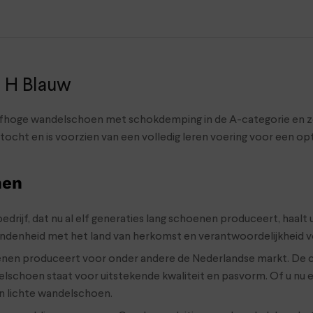
e H Blauw
alfhoge wandelschoen met schokdemping in de A-categorie en zor
ocht en is voorzien van een volledig leren voering voor een op
nen
edrijf, dat nu al elf generaties lang schoenen produceert, haalt
denheid met het land van herkomst en verantwoordelijkheid voor
enen produceert voor onder andere de Nederlandse markt. De
elschoen staat voor uitstekende kwaliteit en pasvorm. Of u nu
n lichte wandelschoen.