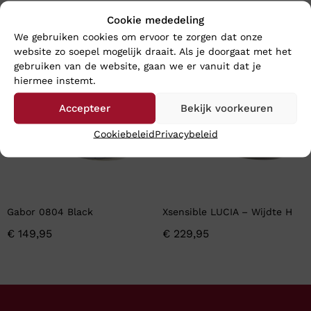
€
159,95
Cookie mededeling
We gebruiken cookies om ervoor te zorgen dat onze
website zo soepel mogelijk draait. Als je doorgaat met het
gebruiken van de website, gaan we er vanuit dat je
hiermee instemt.
Accepteer
Bekijk voorkeuren
Cookiebeleid
Privacybeleid
Gabor 0804 Black
Xsensible LUCIA – Wijdte H
€
149,95
€
229,95