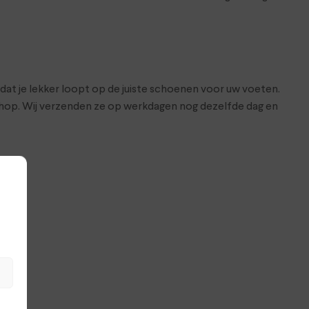
 dat je lekker loopt op de juiste schoenen voor uw voeten.
bshop. Wij verzenden ze op werkdagen nog dezelfde dag en