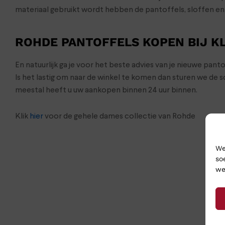
materiaal gebruikt wordt hebben de pantoffels, sloffen e
ROHDE PANTOFFELS KOPEN BIJ 
En natuurlijk ga je voor het beste advies van je nieuwe pan
Is het lastig om naar de winkel te komen dan sturen we de
meestal heeft u uw aankopen binnen 24 uur binnen.
Klik
hier
voor de gehele dames collectie van Rohde
We
so
we