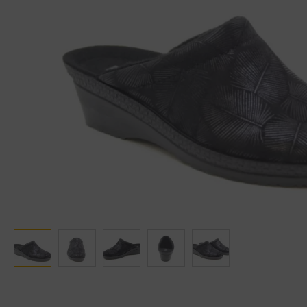
Ganter
Lowa
Verbandschoenen (externe website)
Pantoffels
GIJS
Meindl