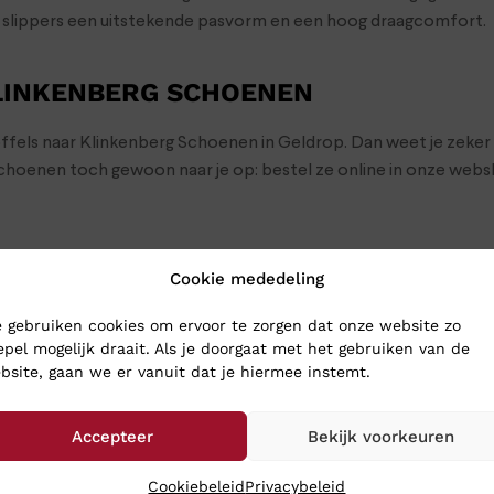
n slippers een uitstekende pasvorm en een hoog draagcomfort.
KLINKENBERG SCHOENEN
toffels naar Klinkenberg Schoenen in Geldrop. Dan weet je zeker
 schoenen toch gewoon naar je op: bestel ze online in onze we
Cookie mededeling
 gebruiken cookies om ervoor te zorgen dat onze website zo
epel mogelijk draait. Als je doorgaat met het gebruiken van de
bsite, gaan we er vanuit dat je hiermee instemt.
Accepteer
Bekijk voorkeuren
Cookiebeleid
Privacybeleid