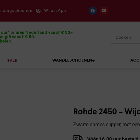
enbergschoenen.nl
WhatsApp
tour* binnen Nederland vanaf € 50,-
elgië vanaf € 50,-
ikelen
WANDELSCHOENEN
ACC
SALE
Mephisto
Sandalen
Sneakers
Solidus
Slippers
Veterschoenen
Rohde 2450 – Wijd
Waldläufer
Sneakers
Verbandpantoffels
Zwarte dames slipper, met een 
Xsensible
Veterschoenen
Wandelschoenen
Vóór 16.00 uur besteld