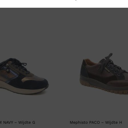
M NAVY – Wijdte G
Mephisto PACO – Wijdte H