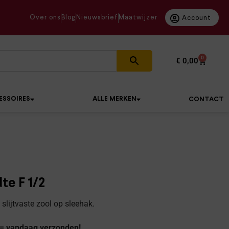
Over ons
Blog
Nieuwsbrief
Maatwijzer
Account
0
€
0,00
ESSOIRES
ALLE MERKEN
CONTACT
te F 1/2
slijtvaste zool op sleehak.
 = vandaag verzonden!