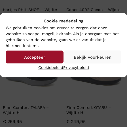
Hartjes PHIL SHOE – Wijdte
Gabor 4002 Cacao – Wijdte
H
F
Cookie mededeling
€
199,95
€
99,95
We gebruiken cookies om ervoor te zorgen dat onze
website zo soepel mogelijk draait. Als je doorgaat met het
gebruiken van de website, gaan we er vanuit dat je
hiermee instemt.
Accepteer
Bekijk voorkeuren
Cookiebeleid
Privacybeleid
Finn Comfort TALARA –
Finn Comfort OTARU –
Wijdte H
Wijdte H
€
259,95
€
249,95