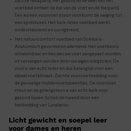
zachte neuspartij. Het gepolsterde deel van het
voetbed ontlast de bal van de voet en de hielpartij.
Een kurken voorvoet steun voorkomt de neiging tot
een spreidvoet. Het kurk-latex voetbed werkt
ondersteunend en corrigerend.
Het natuurcomfort voetbed van Solidus is
Anatomisch gevormd en ademend. Het voetbed is
uitneembaar en kan aan uw voet aangepast worden,
of vervangen worden door uw eigen inlegzolen. De
zool is van echt leder en dus belangrijk voor een
ideaal voetklimaat. Zachte voorvoetbedding voor
de gevoelige middenvoetsbeentjes. De voorvoet
steun en de gelengsteun is van echt kurk voor
gezond lopen. Schok dempend door een
hielbedding van Lunalastic.
Licht gewicht en soepel leer
voor dames en heren