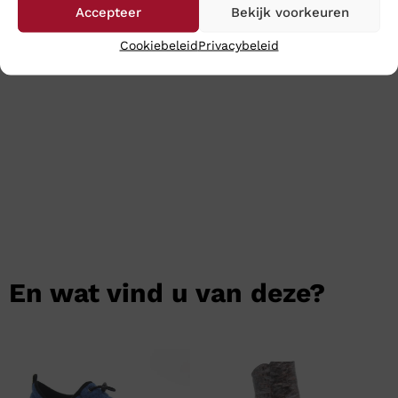
Accepteer
Bekijk voorkeuren
uw aankopen binnen 24 uur binnen.
Cookiebeleid
Privacybeleid
Klik
hier
voor de gehele dames collectie van Solidus
En wat vind u van deze?