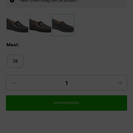
Heeft u een vraag over dit product?
Maat:
38
IN WINKELWAGEN