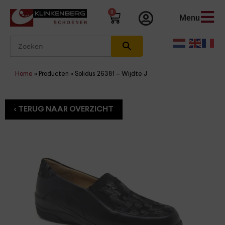
0
Menu
Home
»
Producten
»
Solidus 26381 – Wijdte J