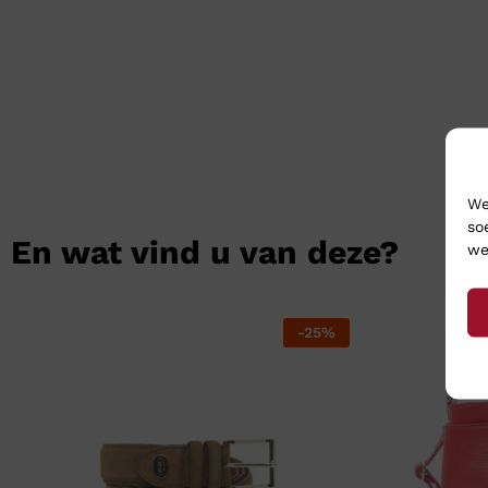
We
so
En wat vind u van deze?
we
-
25
%