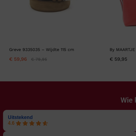
Greve 9335035 – Wijdte 115 cm
By MAARTJE
€
59,96
€
59,95
€
79,95
Wie 
Uitstekend
4.6