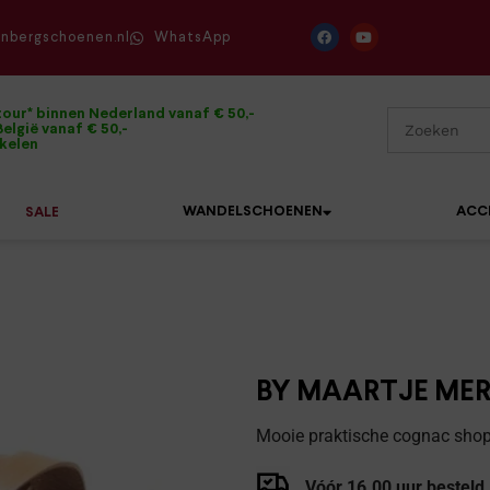
enbergschoenen.nl
WhatsApp
tour* binnen Nederland vanaf € 50,-
elgië vanaf € 50,-
ikelen
WANDELSCHOENEN
ACC
SALE
Mephisto
Sandalen
Sneakers
Solidus
Slippers
Veterschoenen
BY MAARTJE MER
Waldläufer
Sneakers
Verbandpantoffels
Mooie praktische cognac shopp
Xsensible
Veterschoenen
Wandelschoenen
Vóór 16.00 uur besteld