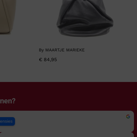
By MAARTJE MARIEKE
€
84,95
enen?
censies