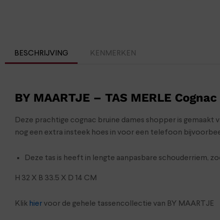
BESCHRIJVING
KENMERKEN
BY MAARTJE – TAS MERLE Cognac 
Deze prachtige cognac bruine dames shopper is gemaakt van l
nog een extra insteek hoes in voor een telefoon bijvoorbee
Deze tas is heeft in lengte aanpasbare schouderriem, zo
H 32 X B 33.5 X D 14 CM
Klik
hier
voor de gehele tassencollectie van BY MAARTJE