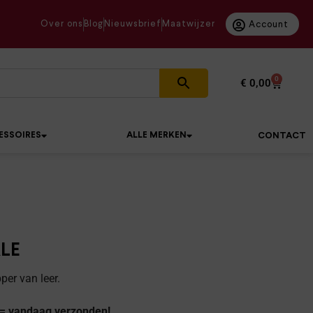
Over ons
Blog
Nieuwsbrief
Maatwijzer
Account
0
€
0,00
ESSOIRES
ALLE MERKEN
CONTACT
LE
er van leer.
 = vandaag verzonden!