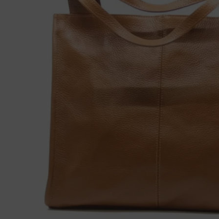
Ganter
Lowa
Verbandschoenen (externe website)
Pantoffels
GIJS
Meindl