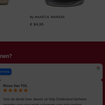
By MAARTJE MARIEKE
€
84,95
enen?
censies
Rinus Van TOL
Voor de derde keer alweer uit Velp Gelderland hierheen
gereden voor passende schoenen voor mijn partner.