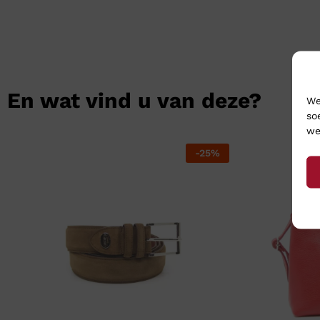
En wat vind u van deze?
We
so
we
-
25
%