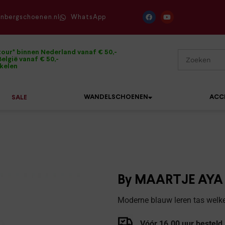
enbergschoenen.nl
WhatsApp
tour* binnen Nederland vanaf € 50,-
elgië vanaf € 50,-
ikelen
WANDELSCHOENEN
ACC
SALE
Mephisto
Sandalen
Sneakers
Solidus
Slippers
Veterschoenen
By MAARTJE AYA
Waldläufer
Sneakers
Verbandpantoffels
Moderne blauw leren tas welke
Xsensible
Veterschoenen
Wandelschoenen
Vóór 16.00 uur besteld