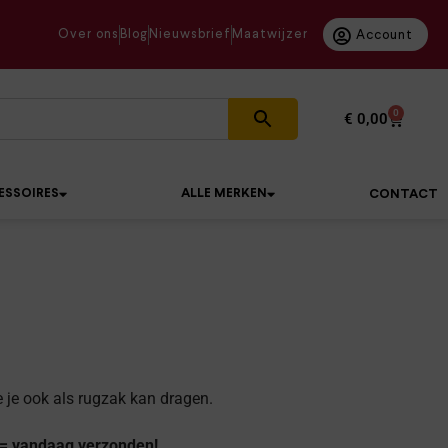
Over ons
Blog
Nieuwsbrief
Maatwijzer
Account
0
€
0,00
ESSOIRES
ALLE MERKEN
CONTACT
 je ook als rugzak kan dragen.
 = vandaag verzonden!