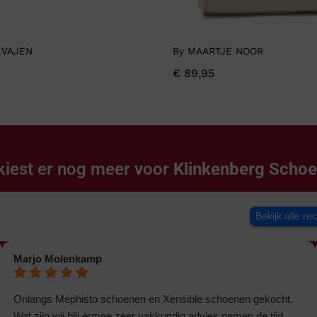
 VAJEN
By MAARTJE NOOR
€
89,95
kiest er nog meer voor
Klinkenberg Scho
Bekijk alle re
Marjo Molenkamp
Onlangs Mephisto schoenen en Xensible schoenen gekocht.
Wat zijn wij blij ermee,zeer vakkundig advies,nemen de tijd.