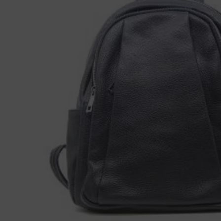
Ganter
Lowa
Verbandschoenen (externe website)
Pantoffels
GIJS
Meindl