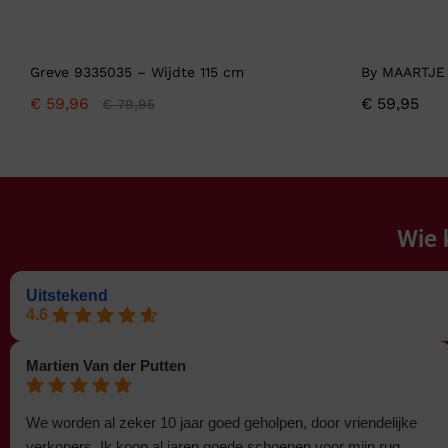
Greve 9335035 – Wijdte 115 cm
By MAARTJE
€
59,96
€
59,95
€
79,95
Wie 
Uitstekend
4.6
Martien Van der Putten
We worden al zeker 10 jaar goed geholpen, door vriendelijke
verkopers. Ik koop al jaren goede schoenen voor mijn rug.