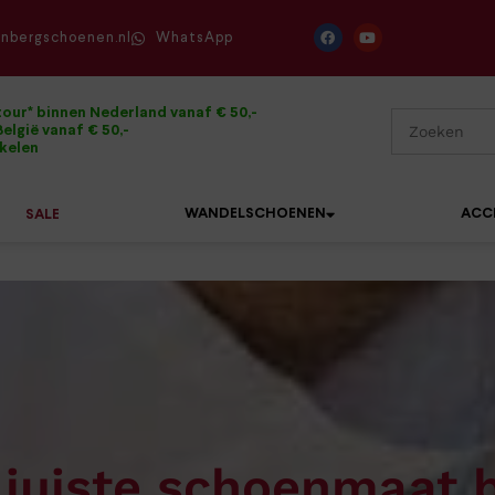
enbergschoenen.nl
WhatsApp
tour* binnen Nederland vanaf € 50,-
elgië vanaf € 50,-
ikelen
WANDELSCHOENEN
ACC
SALE
Mephisto
Sandalen
Sneakers
Solidus
Slippers
Veterschoenen
Waldläufer
Sneakers
Verbandpantoffels
Xsensible
 juiste schoenmaat 
Veterschoenen
Wandelschoenen