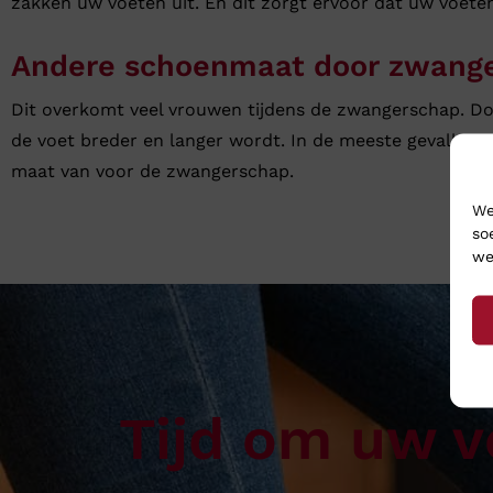
zakken uw voeten uit. En dit zorgt ervoor dat uw voete
Andere schoenmaat door zwang
Dit overkomt veel vrouwen tijdens de zwangerschap. Do
de voet breder en langer wordt. In de meeste gevallen 
maat van voor de zwangerschap.
We
so
we
Tijd om uw v