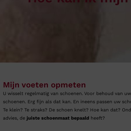
Ganter
Lowa
Verbandschoenen (externe website)
Pantoffels
GIJS
Meindl
Mijn voeten opmeten
U wisselt regelmatig van schoenen. Voor behoud van uw
schoenen. Erg fijn als dat kan. En ineens passen uw sch
Te klein? Te straks? De schoen knelt? Hoe kan dat? On
advies, de
juiste schoenmaat bepaald
heeft?