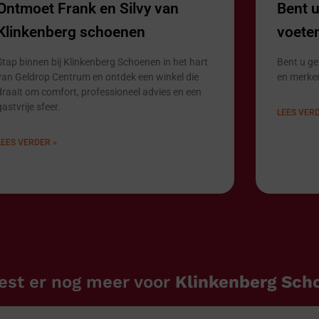
Ontmoet Frank en Silvy van
Bent 
Klinkenberg schoenen
voete
Stap binnen bij Klinkenberg Schoenen in het hart
Bent u ge
van Geldrop Centrum en ontdek een winkel die
en merke
draait om comfort, professioneel advies en een
gastvrije sfeer.
LEES VERD
LEES VERDER »
est er nog meer voor
Klinkenberg Sch