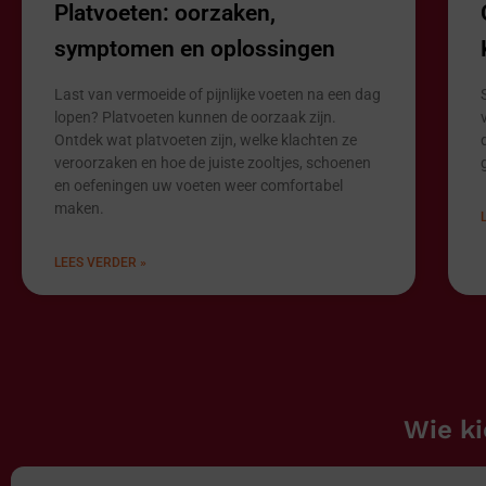
Platvoeten: oorzaken,
symptomen en oplossingen
Last van vermoeide of pijnlijke voeten na een dag
lopen? Platvoeten kunnen de oorzaak zijn.
Ontdek wat platvoeten zijn, welke klachten ze
veroorzaken en hoe de juiste zooltjes, schoenen
en oefeningen uw voeten weer comfortabel
maken.
LEES VERDER »
Wie ki