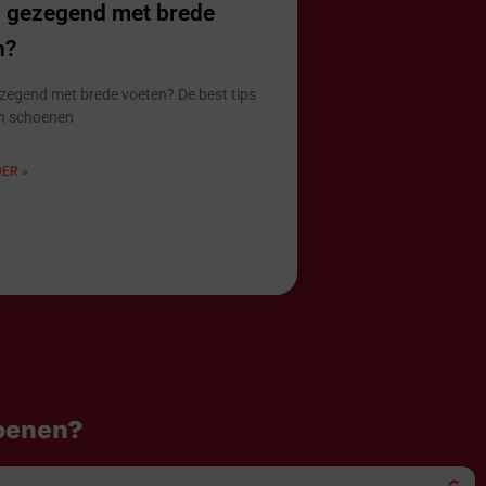
u gezegend met brede
n?
zegend met brede voeten? De best tips
n schoenen
ER »
oenen?