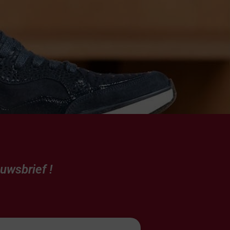
euwsbrief
!