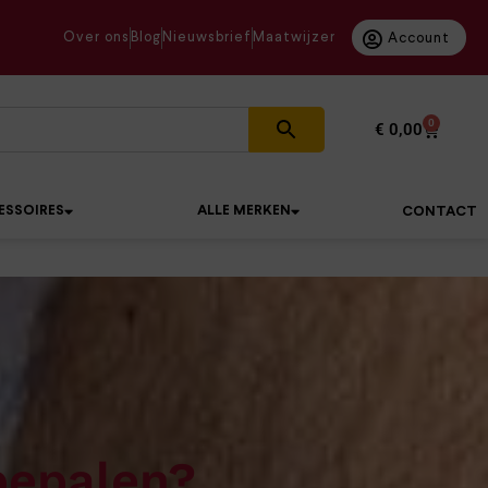
Over ons
Blog
Nieuwsbrief
Maatwijzer
Account
0
€
0,00
ESSOIRES
ALLE MERKEN
CONTACT
bepalen?