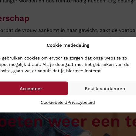
n langer worden en dus ruimte nodig hebben. Erg belangri
erschap
ordat de vrouw aankomt in haar gewicht, zakt de voetboo
gaat het om een ½ tot 1 schoenmaat groter. Helaas herste
Cookie mededeling
 gebruiken cookies om ervoor te zorgen dat onze website zo
epel mogelijk draait. Als je doorgaat met het gebruiken van de
bsite, gaan we er vanuit dat je hiermee instemt.
Accepteer
Bekijk voorkeuren
Cookiebeleid
Privacybeleid
oeten weer een t