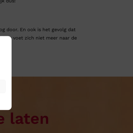
jk dus!
g door. En ook is het gevolg dat
ld de voet zich niet meer naar de
e laten