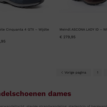
ite Cinquanta 4 GTX – Wijdte
Meindl ASCONA LADY ID – Wi
€
279,95
,95
Vorige pagina
1
delschoenen dames
erwandeltocht, stevige strandwandeling, stedentrip of bergwan