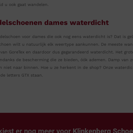
ld u ook gaat wandelen.
elschoenen dames waterdicht
elschoen voor dames die ook nog eens waterdicht is? Dat is gel
hoen wilt u natuurlijk elk weertype aankunnen. De meeste wa
 van GoreTex en daardoor dus gegarandeerd waterdicht. Het gro
ondanks de bescherming die ze bieden, óók ademen. Damp van z
n niet naar binnen. Hoe u ze herkent in de shop? Onze waterdi
 de letters GTX staan.
kiest er nog meer voor
Klinkenberg Scho