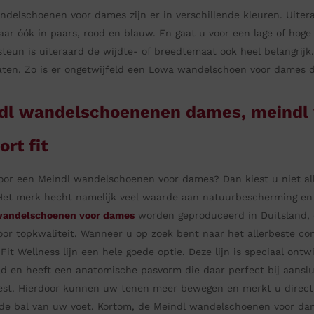
delschoenen voor dames zijn er in verschillende kleuren. Uiteraa
aar óók in paars, rood en blauw. En gaat u voor een lage of hog
steun is uiteraard de wijdte- of breedtemaat ook heel belangrijk
ten. Zo is er ongetwijfeld een Lowa wandelschoen voor dames di
dl wandelschoenenen dames, meindl
rt fit
oor een Meindl wandelschoenen voor dames? Dan kiest u niet all
Het merk hecht namelijk veel waarde aan natuurbescherming en 
wandelschoenen voor dames
worden geproduceerd in Duitsland, 
oor topkwaliteit. Wanneer u op zoek bent naar het allerbeste c
Fit Wellness lijn een hele goede optie. Deze lijn is speciaal on
d en heeft een anatomische pasvorm die daar perfect bij aanslu
est. Hierdoor kunnen uw tenen meer bewegen en merkt u direct 
de bal van uw voet. Kortom, de Meindl wandelschoenen voor dam