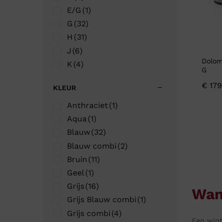
E/G
(1)
G
(32)
H
(31)
J
(6)
Dolom
K
(4)
G
€
179
KLEUR
Anthraciet
(1)
Aqua
(1)
Blauw
(32)
Blauw combi
(2)
Bruin
(11)
Geel
(1)
Grijs
(16)
Wan
Grijs Blauw combi
(1)
Grijs combi
(4)
Een wint