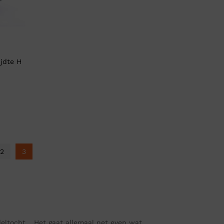
jdte H
2
3
deltocht… Het gaat allemaal net even wat