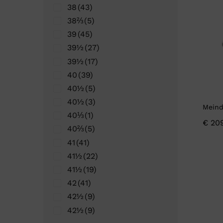
Ganter
Lowa
38
(43)
Verbandschoenen (externe website)
Pantoffels
38⅔
(5)
GIJS
Meindl
39
(45)
39½
(27)
39½
(17)
40
(39)
40½
(5)
40½
(3)
Meind
40⅓
(1)
€
209
40⅔
(5)
41
(41)
41½
(22)
41½
(19)
42
(41)
42½
(9)
42½
(9)