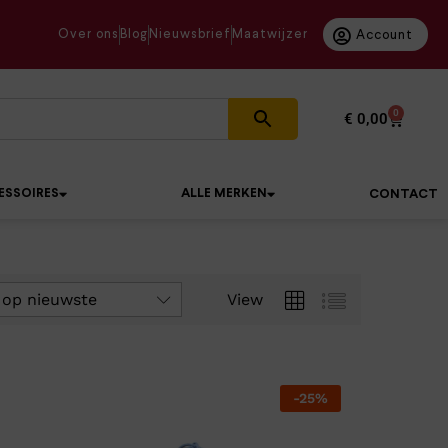
Over ons
Blog
Nieuwsbrief
Maatwijzer
Account
0
€
0,00
ESSOIRES
ALLE MERKEN
CONTACT
 op nieuwste
View
-
25
%