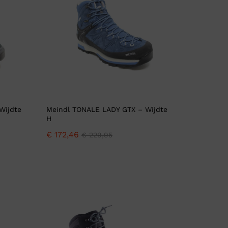
Wijdte
Meindl TONALE LADY GTX – Wijdte
H
€
172,46
€
229,95