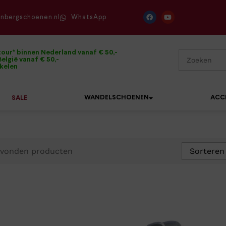
enbergschoenen.nl
WhatsApp
tour* binnen Nederland vanaf € 50,-
elgië vanaf € 50,-
ikelen
WANDELSCHOENEN
ACC
SALE
vonden producten
Sorteren
Mephisto
Sandalen
Sneakers
Solidus
Slippers
Veterschoenen
Waldläufer
Sneakers
Verbandpantoffels
Xsensible
Veterschoenen
Wandelschoenen