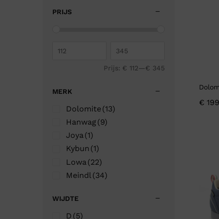
43
(9)
PRIJS
43½
(4)
43½
(3)
44
(1)
44½
(1)
Prijs:
€ 112
—
€ 345
Dolom
MERK
€
199
Dolomite
(13)
Hanwag
(9)
Joya
(1)
Kybun
(1)
Lowa
(22)
Meindl
(34)
WIJDTE
D
(5)