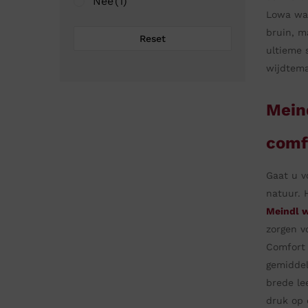
Nee
(1)
Lowa wan
bruin, m
Reset
ultieme 
wijdtema
Mein
comfo
Gaat u v
natuur. 
Meindl 
zorgen v
Comfort 
gemiddel
brede le
druk op 