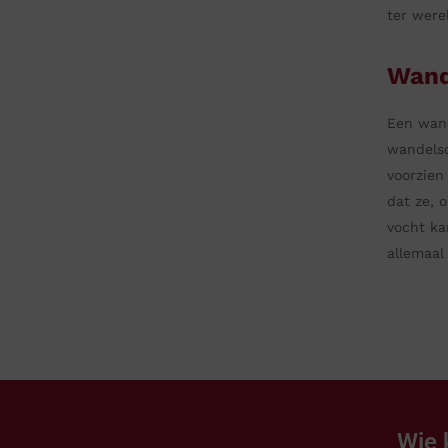
ter were
Wand
Een wand
wandelsc
voorzien
dat ze, 
vocht ka
allemaal
Wie 