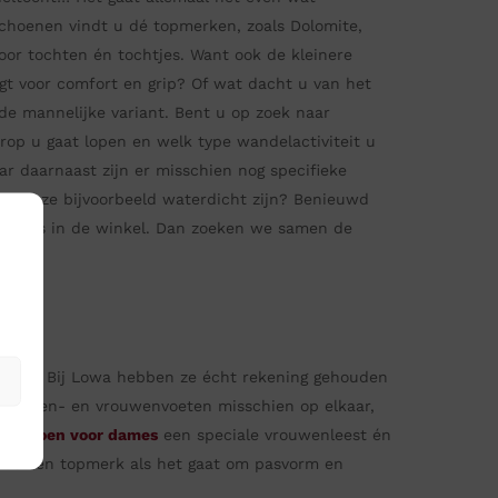
choenen vindt u dé topmerken, zoals Dolomite,
or tochten én tochtjes. Want ook de kleinere
gt voor comfort en grip? Of wat dacht u van het
e mannelijke variant. Bent u op zoek naar
p u gaat lopen en welk type wandelactiviteit u
ar daarnaast zijn er misschien nog specifieke
eten ze bijvoorbeeld waterdicht zijn? Benieuwd
 langs in de winkel. Dan zoeken we samen de
oen. Bij Lowa hebben ze écht rekening gehouden
 mannen- en vrouwenvoeten misschien op elkaar,
lschoen voor dames
een speciale vrouwenleest én
 dus een topmerk als het gaat om pasvorm en