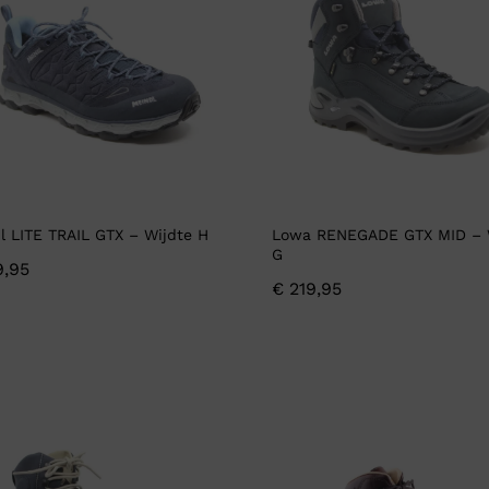
Verbandpantoffels
Wandelschoenen
l LITE TRAIL GTX – Wijdte H
Lowa RENEGADE GTX MID – 
G
,95
€
219,95