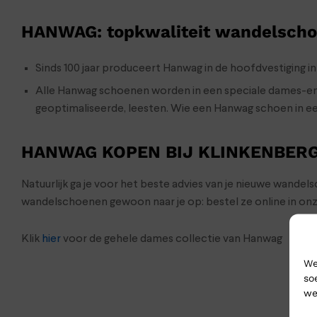
HANWAG: topkwaliteit wandelsch
Sinds 100 jaar produceert Hanwag in de hoofdvestiging i
Alle Hanwag schoenen worden in een speciale dames-en h
geoptimaliseerde, leesten. Wie een Hanwag schoen in ee
HANWAG KOPEN BIJ KLINKENBER
Natuurlijk ga je voor het beste advies van je nieuwe wande
wandelschoenen gewoon naar je op: bestel ze online in on
Klik
hier
voor de gehele dames collectie van Hanwag
We
so
we