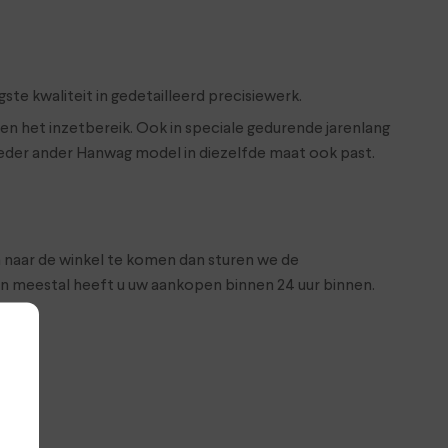
te kwaliteit in gedetailleerd precisiewerk.
n het inzetbereik. Ook in speciale gedurende jarenlang
ieder ander Hanwag model in diezelfde maat ook past.
m naar de winkel te komen dan sturen we de
n meestal heeft u uw aankopen binnen 24 uur binnen.