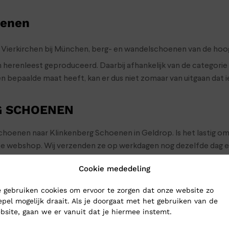
oenen
n Vierkirchen bij München, berg- en wandelschoenen van de hoogs
erenleest geproduceerd. Daarbij afhankelijk van de categorie e
n bepaalde maat heeft, kan er dus niet zomaar van uitgaan dat 
G SCHOENEN
lschoenen naar Klinkenberg Schoenen in Geldrop. Is het lastig o
ze webshop. Wij verzenden ze op werkdagen nog dezelfde dag e
Cookie mededeling
 gebruiken cookies om ervoor te zorgen dat onze website zo
epel mogelijk draait. Als je doorgaat met het gebruiken van de
bsite, gaan we er vanuit dat je hiermee instemt.