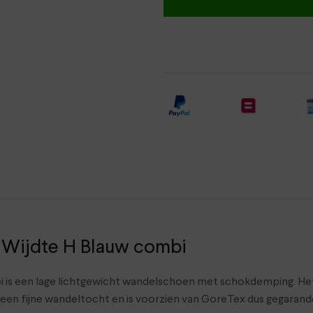
jdte H Blauw combi
is een lage lichtgewicht wandelschoen met schokdemping. Het 
r een fijne wandeltocht en is voorzien van GoreTex dus gegaran