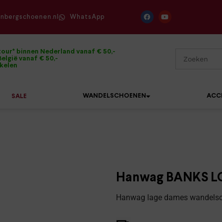
enbergschoenen.nl
WhatsApp
tour* binnen Nederland vanaf € 50,-
elgië vanaf € 50,-
ikelen
WANDELSCHOENEN
ACC
SALE
Mephisto
Sandalen
Sneakers
Solidus
Slippers
Veterschoenen
Hanwag BANKS LO
Waldläufer
Sneakers
Verbandpantoffels
Hanwag lage dames wandelsch
Xsensible
Veterschoenen
Wandelschoenen