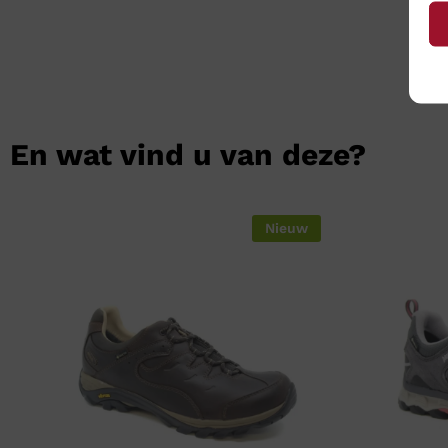
En wat vind u van deze?
Nieuw