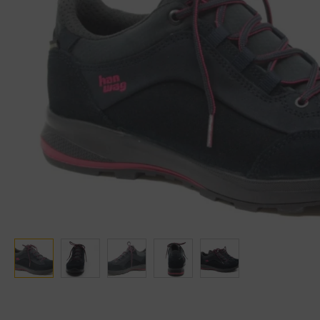
Ganter
Lowa
Verbandschoenen (externe website)
Pantoffels
GIJS
Meindl