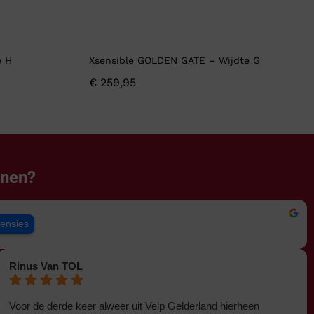
e H
Xsensible GOLDEN GATE – Wijdte G
€
259,95
enen?
censies
Rinus Van TOL
Voor de derde keer alweer uit Velp Gelderland hierheen