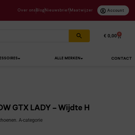
Over ons
Blog
Nieuwsbrief
Maatwijzer
Account
0
€
0,00
ESSOIRES
ALLE MERKEN
CONTACT
W GTX LADY – Wijdte H
oenen. A-categorie