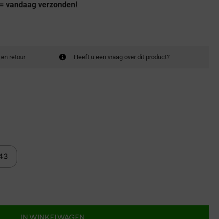
 = vandaag verzonden!
 en retour
Heeft u een vraag over dit product?
43
IN WINKELWAGEN