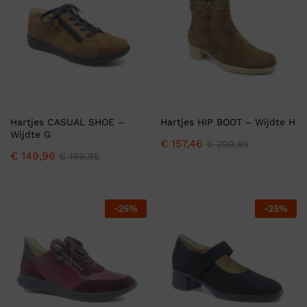
Hartjes CASUAL SHOE –
Hartjes HIP BOOT – Wijdte H
Wijdte G
€
157,46
€
209,95
€
149,96
€
199,95
-
25
%
-
25
%