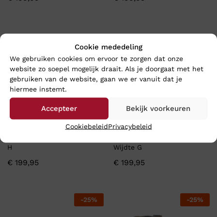
Cookie mededeling
We gebruiken cookies om ervoor te zorgen dat onze
website zo soepel mogelijk draait. Als je doorgaat met het
gebruiken van de website, gaan we er vanuit dat je
hiermee instemt.
Accepteer
Bekijk voorkeuren
Cookiebeleid
Privacybeleid
Hartjes PHIL SHOE – Wijdte
Hartjes CASUAL SHOE –
H
Wijdte G
€
199,95
€
199,95
-
25
%
-
25
%