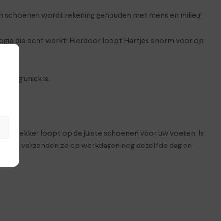
van schoenen wordt rekening gehouden met mens en milieu!
gie die echt werkt! Hierdoor loopt Hartjes enorm voor op
s erg uniek is.
at je lekker loopt op de juiste schoenen voor uw voeten. Is
hop. Wij verzenden ze op werkdagen nog dezelfde dag en