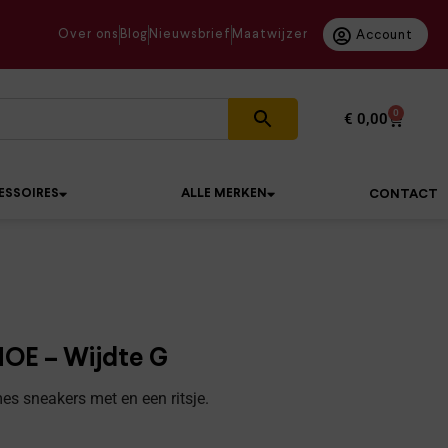
Over ons
Blog
Nieuwsbrief
Maatwijzer
Account
0
€
0,00
ESSOIRES
ALLE MERKEN
CONTACT
HOE – Wijdte G
s sneakers met en een ritsje.