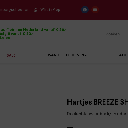
enbergschoenen.nl
WhatsApp
tour* binnen Nederland vanaf € 50,-
elgië vanaf € 50,-
ikelen
WANDELSCHOENEN
ACC
SALE
Mephisto
Sandalen
Sneakers
Solidus
Slippers
Veterschoenen
Hartjes BREEZE S
Waldläufer
Sneakers
Verbandpantoffels
Donkerblauw nubuck/leer dame
Xsensible
Veterschoenen
Wandelschoenen