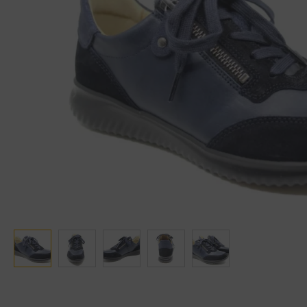
Ganter
Lowa
Verbandschoenen (externe website)
Pantoffels
GIJS
Meindl