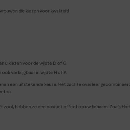
rouwen die kiezen voor kwaliteit!
n u kiezen voor de wijdte D of G.
ook verkrijgbaar in wijdte H of K.
choenen een uitstekende keuze. Het zachte overleer gecombineer
oeten.
zool, hebben ze een positief effect op uw lichaam. Zoals Hartje