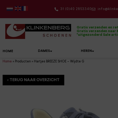
31 (0)40 2853340
info@klink
Gratis verzenden en re
Gratis verzenden naar B
*uitgezonderd Sale art
DAMES
HEREN
HOME
Home
»
Producten
»
Hartjes BREEZE SHOE – Wijdte G
Onze topmerken
Damesschoenen
Herenschoenen
De mooiste wandelschoenen
Alle accessoires op een rijtje
Dolomite
Hartjes
Bandschoenen
Boots
Dames wandelschoenen
Onderhoudsmiddelen
Klittenbandschoenen
Pantoffels
Wandelsokken
Duca Walking
Hassia
Boots
Instappers
Heren wandelschoenen
Inlegzolen
Kuitlaarzen
Sandalen
Sokken
Durea
Joya
Enkellaarzen
Klittenbandschoenen
Herenriemen
Laarzen
Slippers
Rugzakken
FinnComfort
Kybun
Instappers
Tassen
Pumps