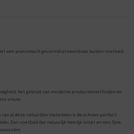
. Met een anatomisch gevormd uitneembaar kurken voetbed,
skundigheid, het gebruik van moderne productiemethoden en
ere vrouw.
 van al deze natuurlijke materialen is de schoen perfect
r. Een voetbed dat natuurlijk heerlijk loopt en een fijne
teunzolen.