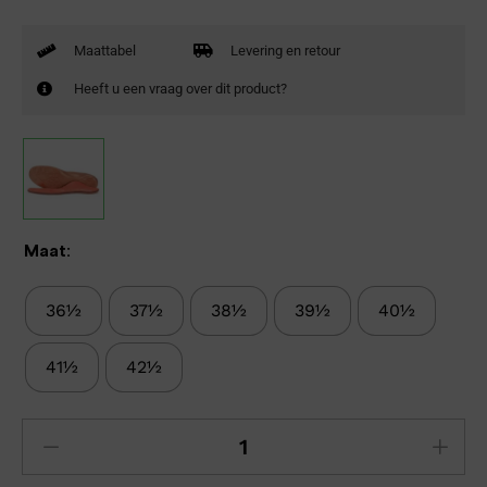
Maattabel
Levering en retour
Heeft u een vraag over dit product?
Maat:
36½
37½
38½
39½
40½
41½
42½