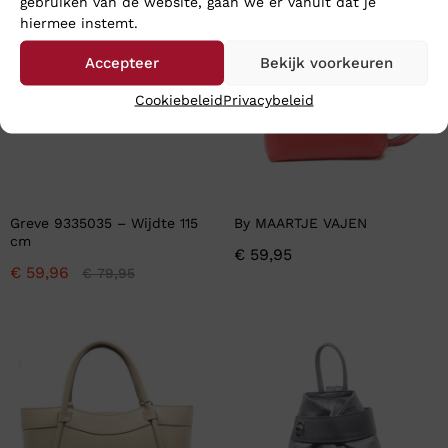
gebruiken van de website, gaan we er vanuit dat je
-
25
%
hiermee instemt.
Accepteer
Bekijk voorkeuren
Cookiebeleid
Privacybeleid
Greve 9335035 – Wijdte 115
By MAARTJE VAJEN
cm
€
59,95
€
59,96
€
79,95