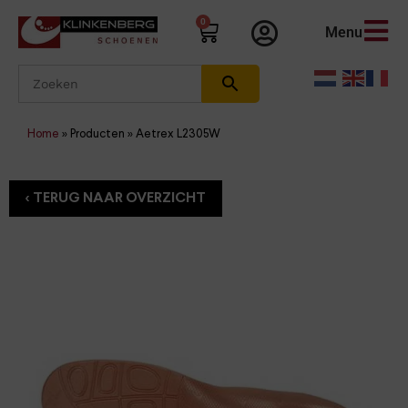
0
Menu
Home
»
Producten
»
Aetrex L2305W