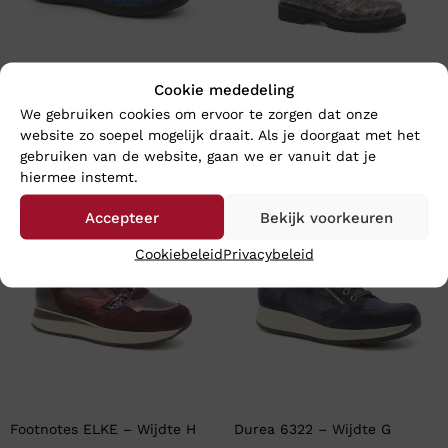
Cookie mededeling
Rohde 2002 – Wijdte G
Footnotes LARA – Wijdte K
We gebruiken cookies om ervoor te zorgen dat onze
€
69,95
€
199,95
website zo soepel mogelijk draait. Als je doorgaat met het
gebruiken van de website, gaan we er vanuit dat je
hiermee instemt.
Accepteer
Bekijk voorkeuren
Cookiebeleid
Privacybeleid
Footnotes ELKE – Wijdte H
Durea 6322 – Wijdte G